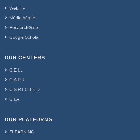
Web TV
Médiathèque
ResaerchGate
Google Scholar
OUR CENTERS
C.E.I.L
C.A.P.U
C.S.R.I.C.T.E.D
C.I.A
OUR PLATFORMS
ELEARNING