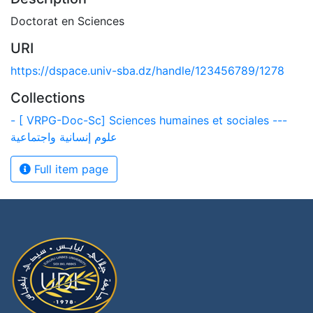
Doctorat en Sciences
URI
https://dspace.univ-sba.dz/handle/123456789/1278
Collections
- [ VRPG-Doc-Sc] Sciences humaines et sociales ---
علوم إنسانية واجتماعية
Full item page