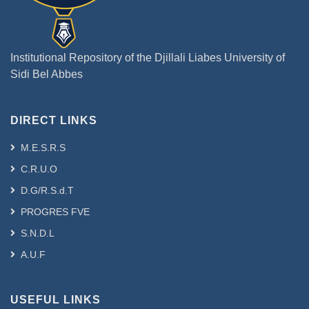
Institutional Repository of the Djillali Liabes University of
Sidi Bel Abbes
DIRECT LINKS
M.E.S.R.S
C.R.U.O
D.G/R.S.d.T
PROGRES FVE
S.N.D.L
A.U.F
USEFUL LINKS