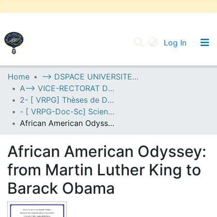
(current
Log In
UNIVERSITY OF D.L SIDI BEL ABBES
Home
--> DSPACE UNIVERSITE DJILALLI LIABES DE SIDI BEL ABBES
A--> VICE-RECTORAT DE LA POST-GRADUATION
Communities & Collections
2- [ VRPG] Thèses de Doctorat en Sciences
All of DSpace
- [ VRPG-Doc-Sc] Sciences humaines et sociales --- علوم إنسانية واجتماعية
African American Odyssey: from Martin Luther King to Barack Obama
Statistics
African American Odyssey:
from Martin Luther King to
Barack Obama