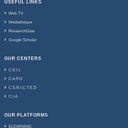
USEFUL LINKS
Web TV
Médiathèque
ResaerchGate
Google Scholar
OUR CENTERS
C.E.I.L
C.A.P.U
C.S.R.I.C.T.E.D
C.I.A
OUR PLATFORMS
ELEARNING