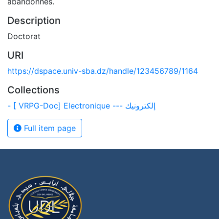
abandonnés.
Description
Doctorat
URI
https://dspace.univ-sba.dz/handle/123456789/1164
Collections
- [ VRPG-Doc] Electronique --- إلكترونيك
Full item page