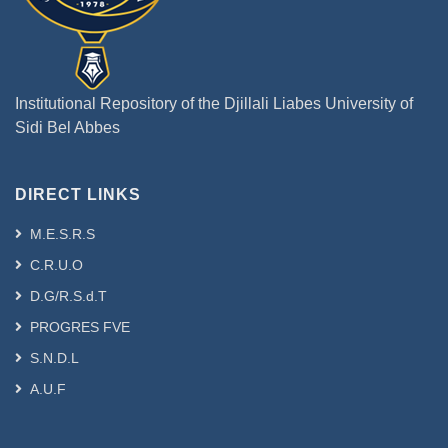
Institutional Repository of the Djillali Liabes University of
Sidi Bel Abbes
DIRECT LINKS
M.E.S.R.S
C.R.U.O
D.G/R.S.d.T
PROGRES FVE
S.N.D.L
A.U.F