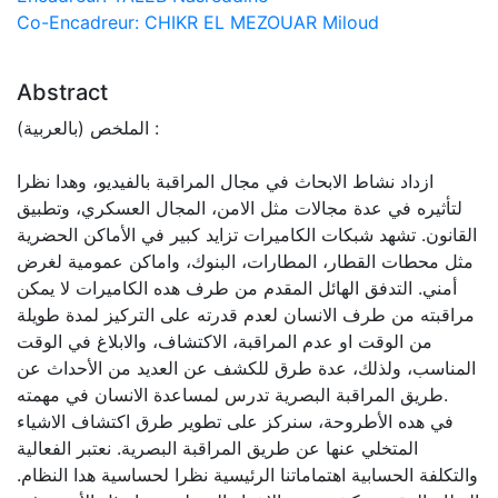
Co-Encadreur: CHIKR EL MEZOUAR Miloud
Abstract
الملخص (بالعربية) :
ازداد نشاط الابحاث في مجال المراقبة بالفيديو، وهدا نظرا
لتأثيره في عدة مجالات مثل الامن، المجال العسكري، وتطبيق
القانون. تشهد شبكات الكاميرات تزايد كبير في الأماكن الحضرية
مثل محطات القطار، المطارات، البنوك، واماكن عمومية لغرض
أمني. التدفق الهائل المقدم من طرف هده الكاميرات لا يمكن
مراقبته من طرف الانسان لعدم قدرته على التركيز لمدة طويلة
من الوقت او عدم المراقبة، الاكتشاف، والابلاغ في الوقت
المناسب، ولذلك، عدة طرق للكشف عن العديد من الأحداث عن
طريق المراقبة البصرية تدرس لمساعدة الانسان في مهمته.
في هده الأطروحة، سنركز على تطوير طرق اكتشاف الاشياء
المتخلي عنها عن طريق المراقبة البصرية. نعتبر الفعالية
والتكلفة الحسابية اهتماماتنا الرئيسية نظرا لحساسية هدا النظام.