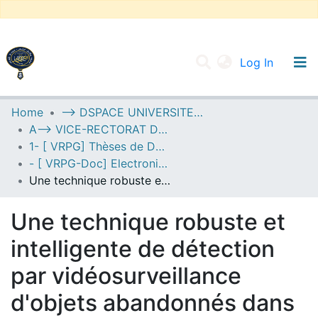
(current
Log In
UNIVERSITY OF D.L SIDI BEL ABBES
Home
--> DSPACE UNIVERSITE DJILALLI LIABES DE SIDI BEL ABBES
A--> VICE-RECTORAT DE LA POST-GRADUATION
Communities & Collections
1- [ VRPG] Thèses de Doctorat
All of DSpace
- [ VRPG-Doc] Electronique --- إلكترونيك
Une technique robuste et intelligente de détection par vidéosurveillance d'objets abandonnés dans les zones de transit
Statistics
Une technique robuste et
intelligente de détection
par vidéosurveillance
d'objets abandonnés dans