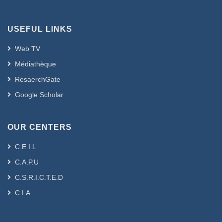
USEFUL LINKS
Web TV
Médiathèque
ResaerchGate
Google Scholar
OUR CENTERS
C.E.I.L
C.A.P.U
C.S.R.I.C.T.E.D
C.I.A