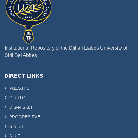
Institutional Repository of the Djillali Liabes University of
Sidi Bel Abbes
DIRECT LINKS
M.E.S.R.S
C.R.U.O
D.G/R.S.d.T
PROGRES FVE
S.N.D.L
A.U.F