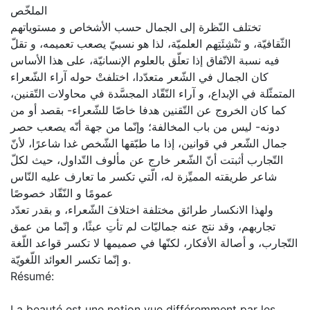
الملخّص
تختلف النّظرة إلى الجمال حسب الأشخاص و مستوياتهم
الثّقافيّة، و تَنْشِئَتِهم العلميّة، لذا هو نسبيّ يصعب تعميمه، و تقلّ
فيه نسبة الاتّفاق إذا تعلّق بالعلوم الإنسانيّة، على هذا الأساس
كان الجمال في الشّعر متعدّدا، اختلفتْ حوله آراء الشّعراء
المتمثّلة في الإبداع، و آراء النّقّاد المجسَّدة في محاولات التّقنين،
كما كان الخروج عن التّقنين هدفا خاصّا للشّعراء- بقصد أو من
دونه- ليس من باب المخالفة؛ وإنّما من جهة أنّه يصعب حصر
جمال الشّعر في قوانين، إذا ما طبّقها الشّخص غدا شاعرًا، لأنّ
التّجارب أثبتت أنّ الشّعر خارج عن مألوف التّداول، حيث لكلّ
شاعر طريقته المميِّزة له، الّتي تكسر ما تعارف عليه النّاس
عمومًا و النّقّاد خصوصًا
ولهذا الانكسار طرائق مختلفة اختلافَ الشّعراء، و بقدر تعدّد
تجاربهم، وقد نتج عنه جماليّات لم تأتِ عبثًا، و إنّما من عمق
التّجارب، و أصالة الأفكار، لكنّها في صميمها لا تكسر قواعد اللّغة
و إنّما تكسر العوائد اللّغويّة.
Résumé:
La beauté est une notion vue différemment par les