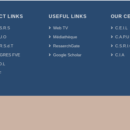
CT LINKS
USEFUL LINKS
OUR C
S.R.S
Web TV
C.E.I.L
U.O
Médiathèque
C.A.P.U
R.S.d.T
ResaerchGate
C.S.R.I
GRES FVE
Google Scholar
C.I.A
D.L
F