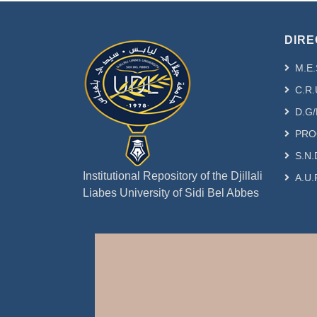
DIRE
M.E.
C.R.
D.G/
PRO
S.N.
Institutional Repository of the Djillali
A.U.
Liabes University of Sidi Bel Abbes