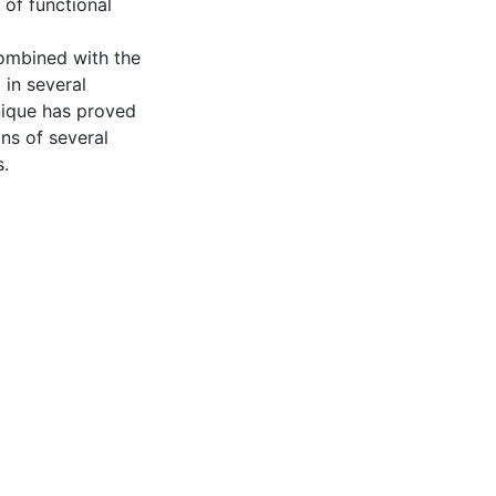
 of functional
ombined with the
 in several
hnique has proved
ons of several
s.