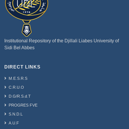
Institutional Repository of the Djillali Liabes University of
Sidi Bel Abbes
DIRECT LINKS
M.E.S.R.S
C.R.U.O
D.G/R.S.d.T
PROGRES FVE
S.N.D.L
A.U.F