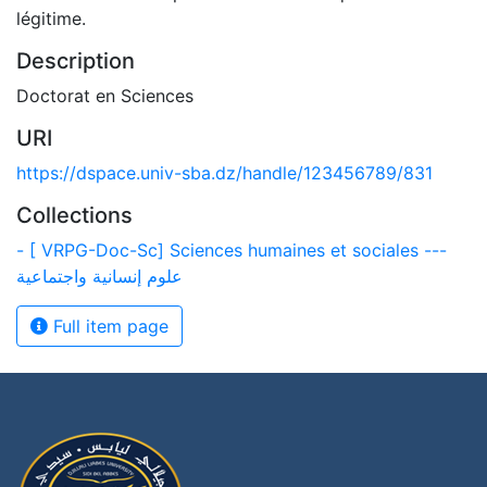
légitime.
Description
Doctorat en Sciences
URI
https://dspace.univ-sba.dz/handle/123456789/831
Collections
- [ VRPG-Doc-Sc] Sciences humaines et sociales ---
علوم إنسانية واجتماعية
Full item page