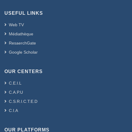
USEFUL LINKS
Web TV
Médiathèque
ResaerchGate
Google Scholar
OUR CENTERS
C.E.I.L
C.A.P.U
C.S.R.I.C.T.E.D
C.I.A
OUR PLATFORMS