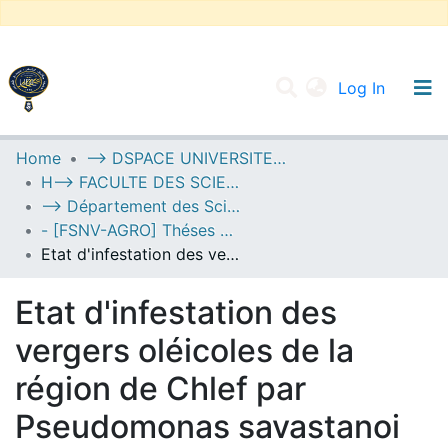
(current
Log In
UNIVERSITY OF D.L SIDI BEL ABBES
Home
--> DSPACE UNIVERSITE DJILALLI LIABES DE SIDI BEL ABBES
H--> FACULTE DES SCIENCES DE LA NATURE ET DE LA VIE
Communities & Collections
--> Département des Sciences de l’Agronomie
All of DSpace
- [FSNV-AGRO] Théses de Master II
Etat d'infestation des vergers oléicoles de la région de Chlef par Pseudomonas savastanoi .pv savastanoi (agent causal de la tuberculose de l’olivier), étude morphologique et biochimique de quelques isolats.
Statistics
Etat d'infestation des
vergers oléicoles de la
région de Chlef par
Pseudomonas savastanoi