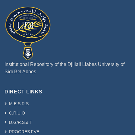
Institutional Repository of the Djillali Liabes University of
Sidi Bel Abbes
DIRECT LINKS
M.E.S.R.S
C.R.U.O
D.G/R.S.d.T
PROGRES FVE