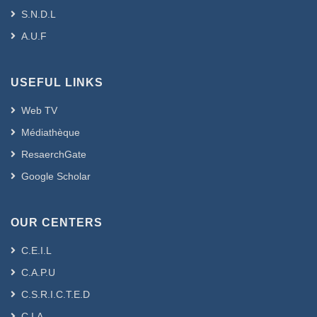
S.N.D.L
A.U.F
USEFUL LINKS
Web TV
Médiathèque
ResaerchGate
Google Scholar
OUR CENTERS
C.E.I.L
C.A.P.U
C.S.R.I.C.T.E.D
C.I.A