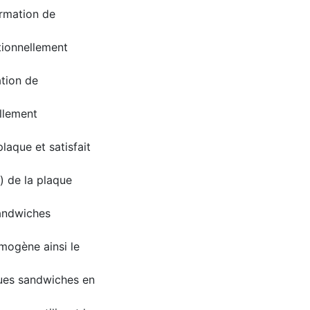
ormation de
tionnellement
ation de
illement
plaque et satisfait
e) de la plaque
sandwiches
mogène ainsi le
ues sandwiches en