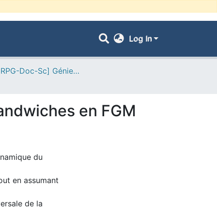
Log In
- [ VRPG-Doc-Sc] Génie civil --- هندسة مدنية
s sandwiches en FGM
dynamique du
tout en assumant
ersale de la