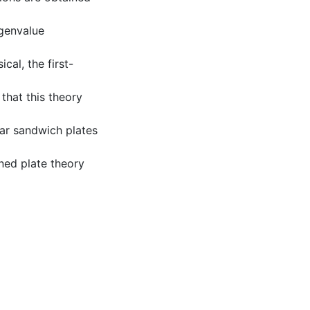
igenvalue
cal, the first-
that this theory
lar sandwich plates
ned plate theory