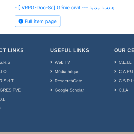
- [ VRPG-Doc-Sc] Génie civil --- هندسة مدنية
Full item page
CT LINKS
USEFUL LINKS
OUR C
S.R.S
Web TV
C.E.I.L
U.O
Médiathèque
C.A.P.U
R.S.d.T
ResaerchGate
C.S.R.I
GRES FVE
Google Scholar
C.I.A
D.L
F