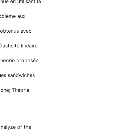
nue en utilisant la
roblème aux
s obtenus avec
lasticité linéaire
théorie proposée
aques sandwiches
iche; Théorie
analyze of the