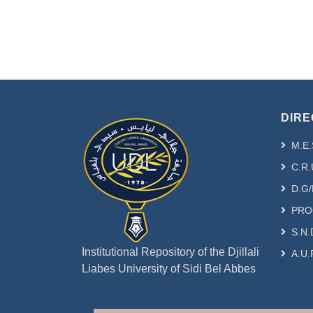
DIRE
M.E.
C.R.
D.G/
PRO
S.N.
Institutional Repository of the Djillali
A.U.
Liabes University of Sidi Bel Abbes