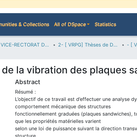
nities & Collections
All of DSpace
Statistics
A--> VICE-RECTORAT DE LA POST-GRADUATION
2- [ VRPG] Thèses de Doctorat en Sciences
e de la vibration des plaque
Abstract
Résumé :
L’objectif de ce travail est d’effectuer une analyse 
comportement mécanique des structures
fonctionnellement graduées (plaques sandwiches), 
que les propriétés matérielles varient
selon une loi de puissance suivant la direction transv
structure.