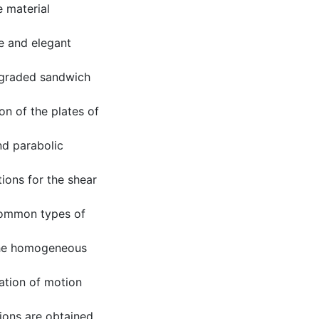
e material
le and elegant
y graded sandwich
on of the plates of
nd parabolic
tions for the shear
 common types of
the homogeneous
tion of motion
tions are obtained