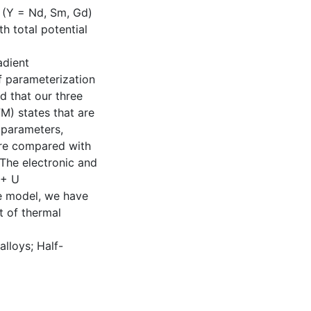
B (Y = Nd, Sm, Gd)
h total potential
adient
 parameterization
d that our three
M) states that are
e parameters,
are compared with
 The electronic and
 + U
e model, we have
t of thermal
lloys; Half-