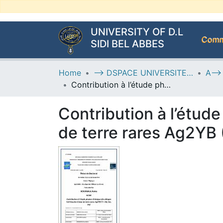
UNIVERSITY OF D.L
Commu
SIDI BEL ABBES
Home
--> DSPACE UNIVERSITE DJILALLI LIABES DE SIDI BEL ABBES
Contribution à l’étude physico- Chimique des alliages Full Heusler à base de terre rares Ag2YB (Y = Nd, Sm, Gd).
Contribution à l’étud
de terre rares Ag2YB 