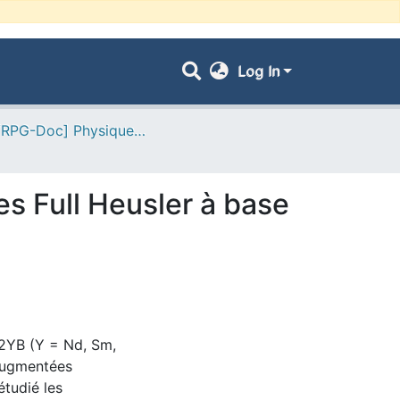
Log In
- [ VRPG-Doc] Physique --- فيزياء
es Full Heusler à base
g2YB (Y = Nd, Sm,
augmentées
étudié les