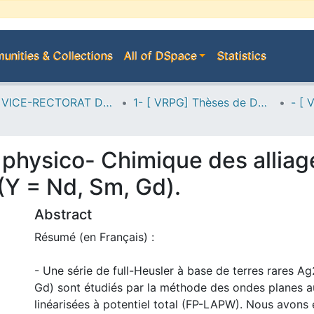
nities & Collections
All of DSpace
Statistics
A--> VICE-RECTORAT DE LA POST-GRADUATION
1- [ VRPG] Thèses de Doctorat
e physico- Chimique des alliag
(Y = Nd, Sm, Gd).
Abstract
Résumé (en Français) :
- Une série de full-Heusler à base de terres rares A
Gd) sont étudiés par la méthode des ondes planes 
linéarisées à potentiel total (FP-LAPW). Nous avons 