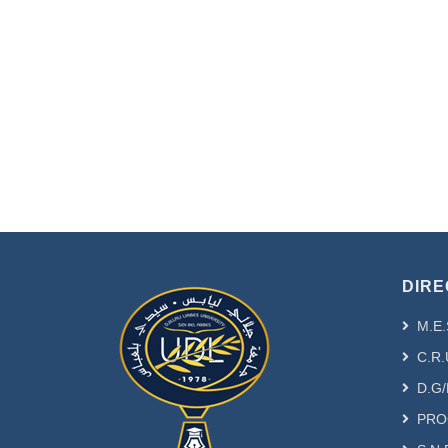
DIRE
M.E.
C.R.
D.G/
PRO