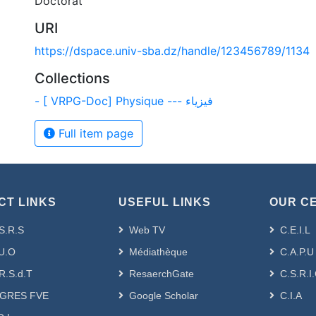
Doctorat
URI
https://dspace.univ-sba.dz/handle/123456789/1134
Collections
- [ VRPG-Doc] Physique --- فيزياء
Full item page
CT LINKS
USEFUL LINKS
OUR C
S.R.S
Web TV
C.E.I.L
U.O
Médiathèque
C.A.P.U
R.S.d.T
ResaerchGate
C.S.R.I
GRES FVE
Google Scholar
C.I.A