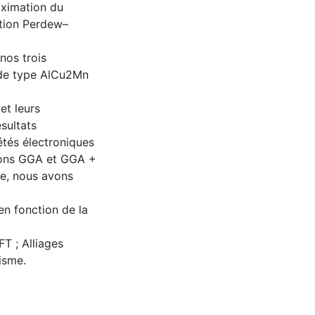
oximation du
ation Perdew–
nos trois
 de type AlCu2Mn
et leurs
sultats
étés électroniques
ions GGA et GGA +
e, nous avons
en fonction de la
FT ; Alliages
isme.