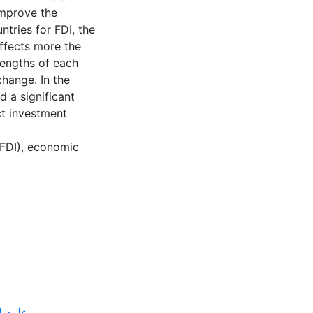
improve the
ntries for FDI, the
ffects more the
rengths of each
change. In the
 a significant
ct investment
(FDI), economic
miques --- علوم إقتصادية