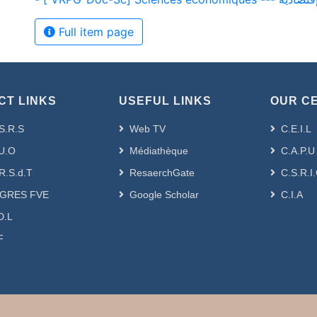
Full item page
CT LINKS
USEFUL LINKS
OUR C
S.R.S
Web TV
C.E.I.L
U.O
Médiathèque
C.A.P.U
R.S.d.T
ResaerchGate
C.S.R.I
GRES FVE
Google Scholar
C.I.A
D.L
F