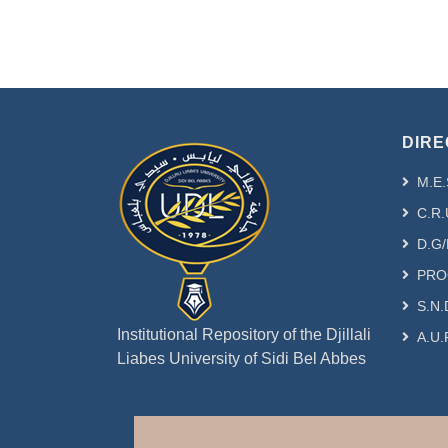
DIRE
M.E.
C.R.
D.G/
PRO
S.N.
Institutional Repository of the Djillali
A.U.
Liabes University of Sidi Bel Abbes