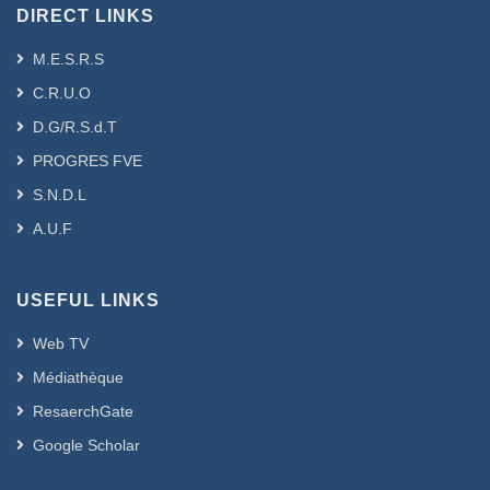
DIRECT LINKS
M.E.S.R.S
C.R.U.O
D.G/R.S.d.T
PROGRES FVE
S.N.D.L
A.U.F
USEFUL LINKS
Web TV
Médiathèque
ResaerchGate
Google Scholar