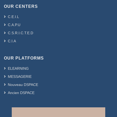
OUR CENTERS
C.E.I.L
C.A.P.U
C.S.R.I.C.T.E.D
C.I.A
OUR PLATFORMS
ELEARNING
MESSAGERIE
Nouveau DSPACE
Ancien DSPACE