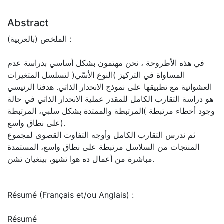
Abstract
الملخص (بالعربية) :
في هذه الأطروحة ، نحن مهتمون بشكل أساسي بدراسة عدم
المساواة في التركيز )النوع الأسّي( لتسلسل المتغيرات
العشوائية مع تطبيقها على نموذج الانحدار الذاتي. هدفنا الرئيسي
هو دراسة التقارب الكامل للمقدر عملية الانحدار الذاتي في حالة
وجود أخطاء مرتبطة )المرتبطة والممتدة بشكل سلبي، المرتبطة
على نطاق واسع).
ثم ندرس التقارب الكامل وأوجه التفاوت القصوى لمجموع
المنتجات من السلاسل مرتبطة على نطاق واسع، المستمدة
مباشرة من أعمال ده هوا تشيو، بينغيان تشن.
Résumé (Français et/ou Anglais) :
Résumé