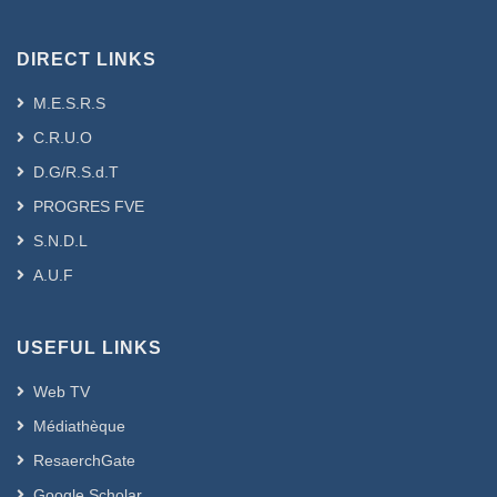
DIRECT LINKS
M.E.S.R.S
C.R.U.O
D.G/R.S.d.T
PROGRES FVE
S.N.D.L
A.U.F
USEFUL LINKS
Web TV
Médiathèque
ResaerchGate
Google Scholar