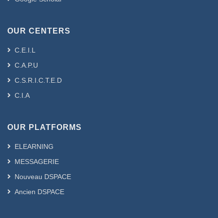
OUR CENTERS
C.E.I.L
C.A.P.U
C.S.R.I.C.T.E.D
C.I.A
OUR PLATFORMS
ELEARNING
MESSAGERIE
Nouveau DSPACE
Ancien DSPACE