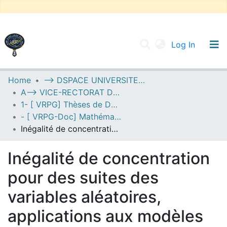
(current
Log In
UNIVERSITY OF D.L SIDI BEL ABBES
Home
--> DSPACE UNIVERSITE DJILALLI LIABES DE SIDI BEL ABBES
A--> VICE-RECTORAT DE LA POST-GRADUATION
Communities & Collections
1- [ VRPG] Thèses de Doctorat
All of DSpace
- [ VRPG-Doc] Mathématiques --- رياضيات
Inégalité de concentration pour des suites des variables aléatoires, applications aux modèles statistiques
Statistics
Inégalité de concentration
pour des suites des
variables aléatoires,
applications aux modèles