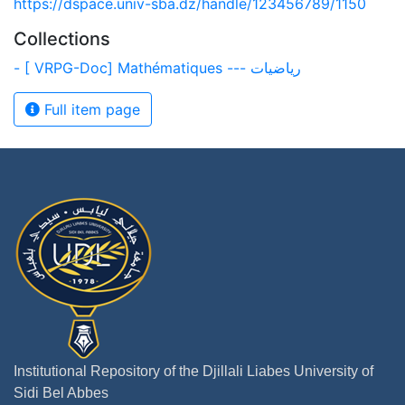
https://dspace.univ-sba.dz/handle/123456789/1150
Collections
- [ VRPG-Doc] Mathématiques --- رياضيات
Full item page
Institutional Repository of the Djillali Liabes University of
Sidi Bel Abbes