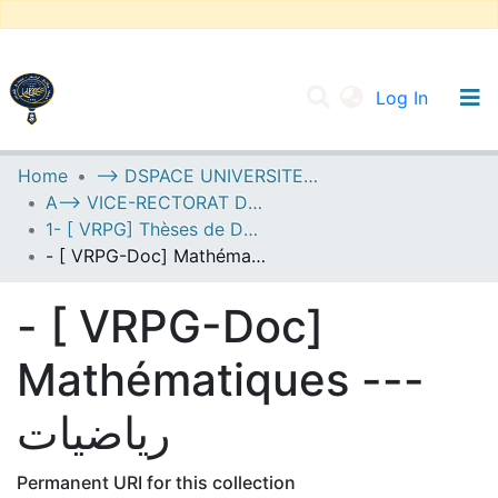
(current
Log In
UNIVERSITY OF D.L SIDI BEL ABBES
Home
--> DSPACE UNIVERSITE DJILALLI LIABES DE SIDI BEL ABBES
A--> VICE-RECTORAT DE LA POST-GRADUATION
Communities & Collections
1- [ VRPG] Thèses de Doctorat
All of DSpace
- [ VRPG-Doc] Mathématiques --- رياضيات
Statistics
- [ VRPG-Doc]
Mathématiques ---
رياضيات
Permanent URI for this collection