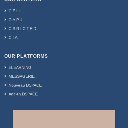
C.E.I.L
C.A.P.U
C.S.R.I.C.T.E.D
C.I.A
OUR PLATFORMS
ELEARNING
MESSAGERIE
Nouveau DSPACE
Ancien DSPACE