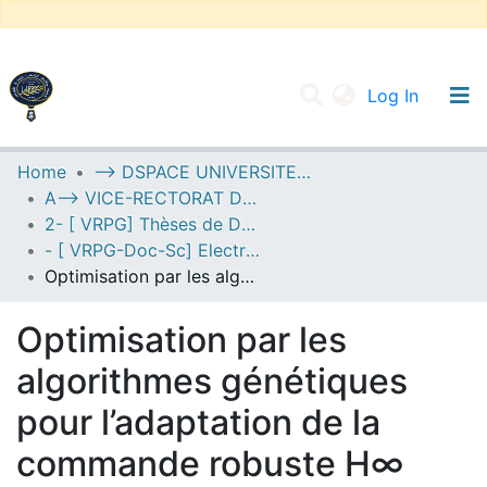
(current
Log In
UNIVERSITY OF D.L SIDI BEL ABBES
Home
--> DSPACE UNIVERSITE DJILALLI LIABES DE SIDI BEL ABBES
A--> VICE-RECTORAT DE LA POST-GRADUATION
Communities & Collections
2- [ VRPG] Thèses de Doctorat en Sciences
All of DSpace
- [ VRPG-Doc-Sc] Electrotechnique --- كهروتقني
Optimisation par les algorithmes génétiques pour l’adaptation de la commande robuste H∞ dans le contrôle automatique d’excitation des générateurs synchrones puissants
Statistics
Optimisation par les
algorithmes génétiques
pour l’adaptation de la
commande robuste H∞