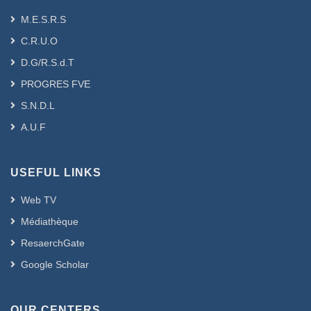
M.E.S.R.S
C.R.U.O
D.G/R.S.d.T
PROGRES FVE
S.N.D.L
A.U.F
USEFUL LINKS
Web TV
Médiathèque
ResaerchGate
Google Scholar
OUR CENTERS