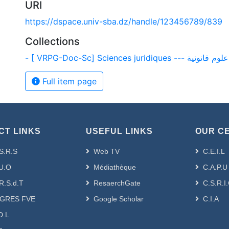
URI
https://dspace.univ-sba.dz/handle/123456789/839
Collections
- [ VRPG-Doc-Sc] Sciences juridiques --- علوم قانونية
Full item page
CT LINKS
USEFUL LINKS
OUR C
S.R.S
Web TV
C.E.I.L
U.O
Médiathèque
C.A.P.U
R.S.d.T
ResaerchGate
C.S.R.I
GRES FVE
Google Scholar
C.I.A
D.L