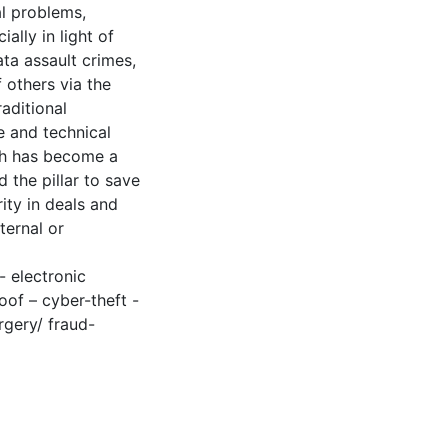
al problems,
ally in light of
ta assault crimes,
 others via the
raditional
e and technical
ch has become a
 the pillar to save
ity in deals and
ternal or
- electronic
oof – cyber-theft -
rgery/ fraud-