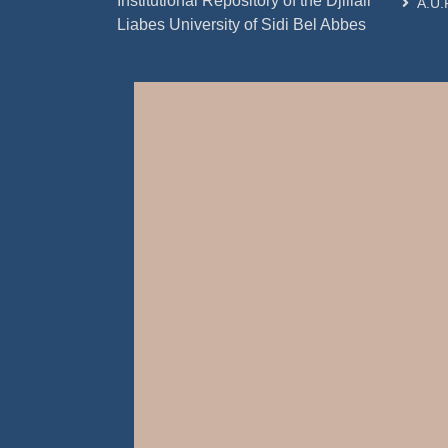
Institutional Repository of the Djillali
A.U.
Liabes University of Sidi Bel Abbes