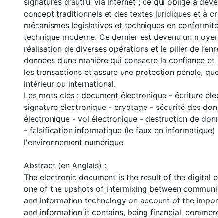
signatures d'autrui via Internet ; ce qui oblige à dév
concept traditionnels et des textes juridiques et à 
mécanismes législatives et techniques en conformité
technique moderne. Ce dernier est devenu un moyen
réalisation de diverses opérations et le pilier de l’e
données d’une manière qui consacre la confiance et 
les transactions et assure une protection pénale, que
intérieur ou international.
Les mots clés : document électronique - écriture éle
signature électronique - cryptage - sécurité des do
électronique - vol électronique - destruction de don
- falsification informatique (le faux en informatique)
l'environnement numérique
Abstract (en Anglais) :
The electronic document is the result of the digital
one of the upshots of intermixing between communi
and information technology on account of the impor
and information it contains, being financial, commerc