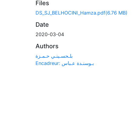
Files
DS_SJ_BELHOCINI_Hamza.pdf
(6.76 MB)
Date
2020-03-04
Authors
بلـحسـينـي حـمـزة
Encadreur: بـوسنـدة عـباس