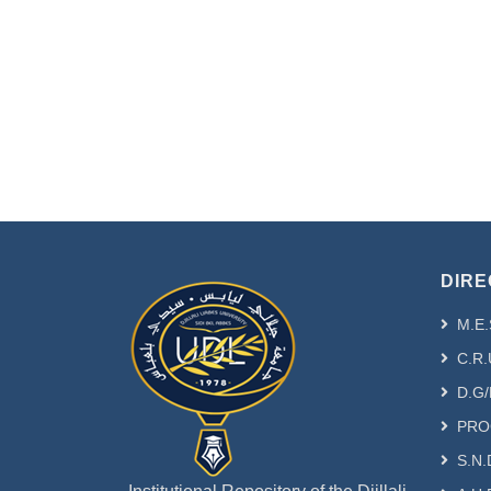
DIRE
M.E.
C.R.
D.G/
PRO
S.N.