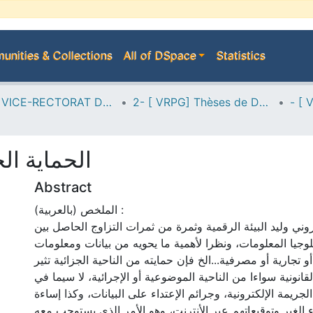
nities & Collections
All of DSpace
Statistics
A--> VICE-RECTORAT DE LA POST-GRADUATION
2- [ VRPG] Thèses de Doctorat en Sciences
الحماية ال
Abstract
الملخص (بالعربية) :
روني وليد البيئة الرقمية وثمرة من ثمرات التزاوج الحاصل بين
نلوجيا المعلومات، ونظرا لأهمية ما يحويه من بيانات ومعلومات
و تجارية أو مصرفية...الخ فإن حمايته من الناحية الجزائية تثير
قانونية سواءا من الناحية الموضوعية أو الإجرائية، لا سيما في
ريمة الإلكترونية، وجرائم الإعتداء على البيانات، وكذا إساءة
الغير وتوقيعاتهم عبر الأنترنت، وهو الأمر الذي يستوجب معه