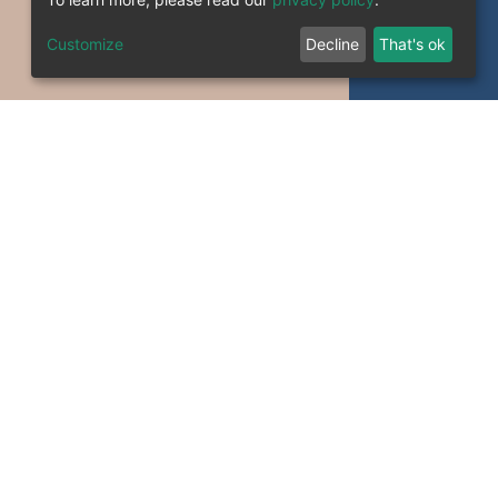
Customize
Decline
That's ok
formation System Section (S.I) -C.S.R.I.C.T.E.D