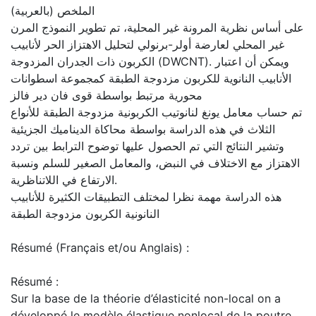
الملخص (بالعربية)
على أساس نظرية المرونة غير المحلية، تم تطوير النموذج المرن
غير المحلي لعارضة أولر-برنولي لتحليل الاهتزاز الحر لأنابيب
الكربون ذات الجدران المزدوجة (DWCNT). ويمكن أن اعتبار
الأنابيب النانوية للكربون مزدوجة الطبقة كمجموعة اسطوانات
محورية مرتبط بواسطة قوى فان دير فالز
تم حساب معامل يونغ لنانوتيب الكربونية مزدوجة الطبقة للأنواع
الثلاث في هذه الدراسة بواسطة محاكاة الديناميك الجزيئية
وتشير النتائج التي تم الحصول عليها توضوح الترابط بين تردد
الاهتزاز مع الاختلاف في النبض، والمعامل الصغير للسلم ونسبة
الارتفاع في اللاتناظرية.
هذه الدراسة مهمة نظرا لمختلف التطبيقات الكثيرة للأنابيب
النانونية الكربون مزدوجة الطبقة
Résumé (Français et/ou Anglais) :
Résumé :
Sur la base de la théorie d’élasticité non-local on a
développé le modèle élastique nonlocal de la poutre