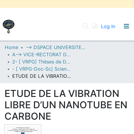
(current
Log In
UNIVERSITY OF D.L SIDI BEL ABBES
Home
--> DSPACE UNIVERSITE DJILALLI LIABES DE SIDI BEL ABBES
A--> VICE-RECTORAT DE LA POST-GRADUATION
Communities & Collections
2- [ VRPG] Thèses de Doctorat en Sciences
All of DSpace
- [ VRPG-Doc-Sc] Sciences physiques --- علوم فيزيائية
ETUDE DE LA VIBRATION LIBRE D’UN NANOTUBE EN CARBONE
Statistics
ETUDE DE LA VIBRATION
LIBRE D’UN NANOTUBE EN
CARBONE