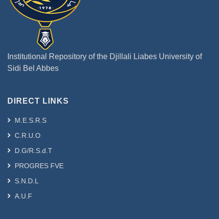
Institutional Repository of the Djillali Liabes University of
Sidi Bel Abbes
DIRECT LINKS
M.E.S.R.S
C.R.U.O
D.G/R.S.d.T
PROGRES FVE
S.N.D.L
A.U.F