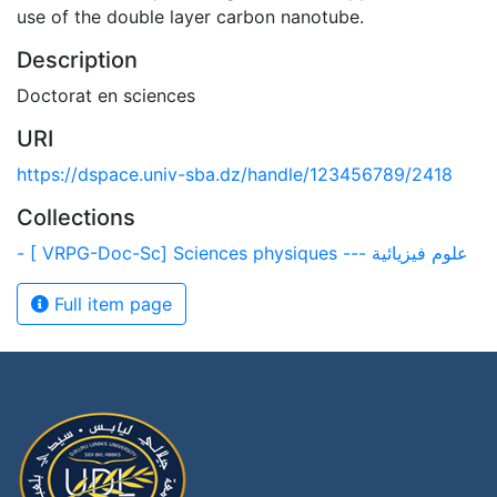
use of the double layer carbon nanotube.
Description
Doctorat en sciences
URI
https://dspace.univ-sba.dz/handle/123456789/2418
Collections
- [ VRPG-Doc-Sc] Sciences physiques --- علوم فيزيائية
Full item page