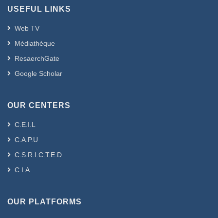
USEFUL LINKS
Web TV
Médiathèque
ResaerchGate
Google Scholar
OUR CENTERS
C.E.I.L
C.A.P.U
C.S.R.I.C.T.E.D
C.I.A
OUR PLATFORMS