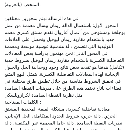
الملخص (بالعربية) :
في هذه الرسالة نهتم بمحورين مختلفين
المحور الأول: باستعمال الدالة ريمان بيسال معممة من عمل
بوجلخة ومستوحى من أعمال أغاروال نقدم مشتق كسري معمم
جديد باستخدام مقاربة ريمان ليوفيل ونحصل على العلاقات
التوليدية التي تتضمن دالة هندسية غوسية موسعة ومعممة
في المحور الثاني: نحن مهتمون بدراسة بعض المعادلات
التفاضلية الكسرية باستخدام مقاربة ريمان ليوفيل بشروط حدية
(تكامل) هدفنا هو تقديم بعض نتائج وجود ووحدانية الحل والحلول
الإيجابية لهذه المعادلات التفاضلية الكسرية. يتمثل النهج المتبع
في تحقيق الشروط مناسبة من خلال تطبيق طرق مختلفة في
فضاءات باناخ تعتمد هذه الطرق على مبرهنات النقطة الصامدة
مثل نظرية النقطة الصامدة لكرازونلسكي
الكلمات المفتاحية :
معادلة تفاضلية كسرية، مشكلة القيمة المحددة، المشتق
الجزئي، دالة جرين، شروط الحدود المتكاملة، الحل الإيجابي،
نظريات النقطة الصامدة، دالة جاما المعممة غير المكتملة، دالة
بيتا معممة، مشتق ريمان-ليوفيل الكسري الممتد، تحويل ميلين،