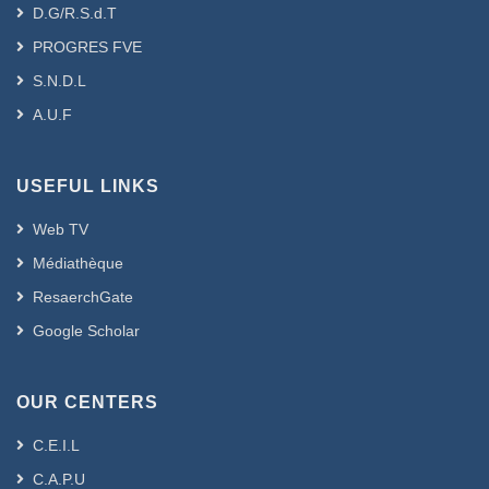
D.G/R.S.d.T
PROGRES FVE
S.N.D.L
A.U.F
USEFUL LINKS
Web TV
Médiathèque
ResaerchGate
Google Scholar
OUR CENTERS
C.E.I.L
C.A.P.U