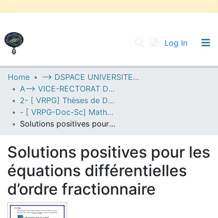
(current
Log In
UNIVERSITY OF D.L SIDI BEL ABBES
Home
--> DSPACE UNIVERSITE DJILALLI LIABES DE SIDI BEL ABBES
A--> VICE-RECTORAT DE LA POST-GRADUATION
Communities & Collections
2- [ VRPG] Thèses de Doctorat en Sciences
All of DSpace
- [ VRPG-Doc-Sc] Mathématiques --- رياضيات
Solutions positives pour les équations différentielles d’ordre fractionnaire
Statistics
Solutions positives pour les
équations différentielles
d’ordre fractionnaire