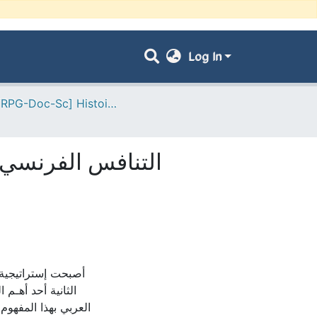
Log In
- [ VRPG-Doc-Sc] Histoire --- تاريخ
أصبحت إستراتيجية ا
الثانية أحد أهـم
العربي بهذا المفهوم