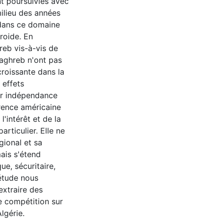
nt poursuivies avec
milieu des années
 dans ce domaine
froide. En
reb vis-à-vis de
aghreb n'ont pas
croissante dans la
 effets
eur indépendance
rrence américaine
'intérêt et de la
articulier. Elle ne
gional et sa
mais s'étend
e, sécuritaire,
 étude nous
extraire des
te compétition sur
lgérie.