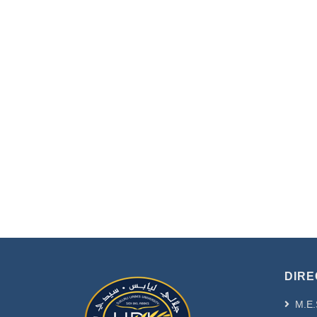
DIRE
M.E.