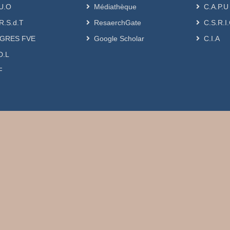
U.O
Médiathèque
C.A.P.U
R.S.d.T
ResaerchGate
C.S.R.I
GRES FVE
Google Scholar
C.I.A
D.L
F