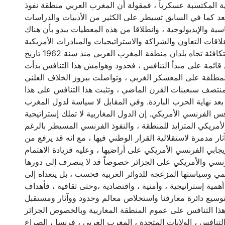
كية المكتسبة عسكرياً ، فمقولة أن المغرب العربي منطقة نفوذ
د كما في السابق تسيطر على الكثير من الأدبيات والدراسات
ية والإيديولوجية ، وانطلاقا من هذه المعطيات يبدو بأن هناك
لاقات التعاون والشراكة والاستراتيجيات والمبادرات الأمريكية
والفرنسية غير المتكافئة تجاه بلدان منطقة المغرب العربي منذ سنة 1962 تاريخ
 قائمة على مبدأ التنافس ، فحدود وهوامش هذا التنافس بدأت
 المطلقة على المعسكر الغربي ، وتواصلت ببروز الخلاف العلني
تصف سبعينات القرن الماضي ، وتثبت هذا التنافس على هذا
بعد نهاية الحرب الباردة. وفي المقابل لا سياسة لدول المغرب
افس الفرنسي الأمريكي. إن الدول المغاربية لا تملك إستراتيجية
لأمريكي المتزايد للمنطقة ، والنفوذ الفرنسي المسيطر بالرغم
ار مدمرة لاستقلالية القرار الوطني فيها ، مع انه قد يرفع من
إيجابي الفرنسي الأمريكي على أراضيها ، وعليه فزيادة الاهتمام
نسي والأمريكي على الجزائر خصوصاً قد لا ينصرف إلى دورها
مي وسياستها المزعجة للدوائر الغربية فحسب ، بل يتعداه إلى
مية إستراتيجية ، وأمنية ، واقتصادية ،وحتى ثقافية ، فأهداف
لتوسيع دائرة معارفنا واستخلاص معالم وحدود ووآثار ومستقبل
هذا التنافس على عموم المنطقة المغاربية وبالخصوص الجزائر
التنافس ، الولايات المتحدة ، المغرب العربي ، فرنسا ، الصراع