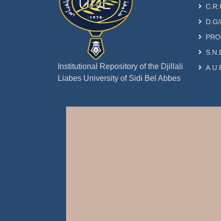
C.R.
D.G/
PRO
S.N.
Institutional Repository of the Djillali
A.U.
Liabes University of Sidi Bel Abbes