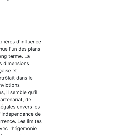
sphères d'influence
nue l'un des plans
long terme. La
es dimensions
çaise et
trôlait dans le
nvictions
, il semble qu'il
artenariat, de
inégales envers les
l'indépendance de
urrence. Les limites
vec l'hégémonie