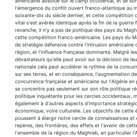
américaine absolue sur le camp occidental, et se so
l'émergence du conflit ouvert franco-atlantique au 
soixante-dix du siècle dernier, et cette compétition
vital s'est avérée identique après la fin de la guerre 
revanche, il n'y a pas de politique des pays du Magh
cette compétition franco-américaine. Les pays du M
de stratégie défensive contre l'intrusion américaine 
région, et l'influence française dominante. Malgré les
dévastateurs qu'elle peut avoir sur la décision de l
nationale cela peut accélérer le rythme de la concu
sur ses terres, et en conséquence, l'augmentation de l
concurrence française et américaine sur l'Algérie en p
se concentre pas seulement sur son rôle politique ré
politique inquiétante pour les cercles occidentaux, 
également à d'autres aspects d'importance stratégiqu
économique, voire culturelle. Les objectifs de cette
poussent à élargir notre cercle de connaissances et 
repères, des frontières, des effets et l'avenir de cet
l'ensemble de la région du Maghreb, en particulier l'A