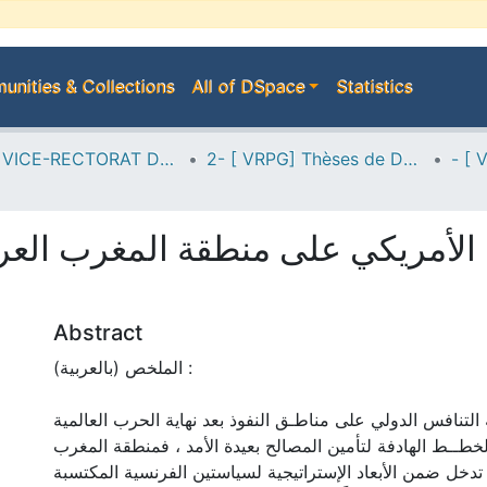
nities & Collections
All of DSpace
Statistics
A--> VICE-RECTORAT DE LA POST-GRADUATION
2- [ VRPG] Thèses de Doctorat en Sciences
Abstract
الملخص (بالعربية) :
لتنافس الدولي على مناطـق النفوذ بعد نهاية الحرب العالمية
 الخطــط الهادفة لتأمين المصالح بعيدة الأمد ، فمنطقة المغرب
 تدخل ضمن الأبعاد الإستراتيجية لسياستين الفرنسية المكتسبة