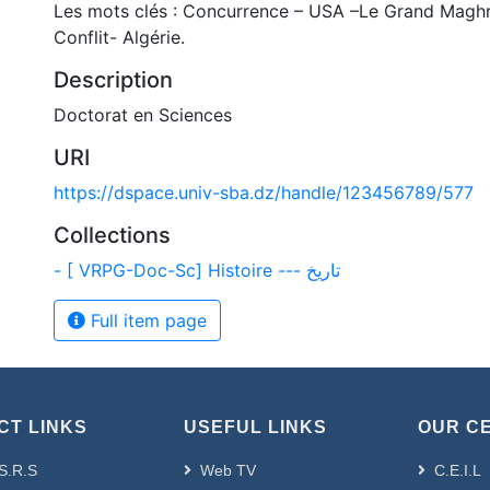
Les mots clés : Concurrence – USA –Le Grand Maghr
Conflit- Algérie.
Description
Doctorat en Sciences
URI
https://dspace.univ-sba.dz/handle/123456789/577
Collections
- [ VRPG-Doc-Sc] Histoire --- تاريخ
Full item page
CT LINKS
USEFUL LINKS
OUR C
S.R.S
Web TV
C.E.I.L