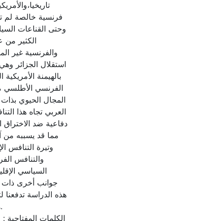
تاريخيا،والأمري
فرنسية خالصة لم تع
وحتى القناعات السياس
الكثير من ع
استقلال الجزائر وهي
بالهيمنة الأمريكية
الفرنسي الأطلسي من
المجال الحيوي بذات 
العربي تجاه هذا التن
دفاعية ضد الاختراق ا
مما قد يسببه من آث
وتيرة التنافس ال
والتنافس الفر
السياسي الإقلي
جوانب أخرى ذات أه
هذه الدراسة تدفعنا 
.
الكلمات المفتاحية : 