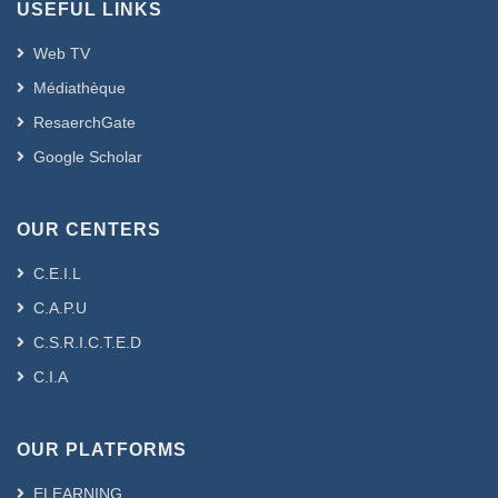
USEFUL LINKS
Web TV
Médiathèque
ResaerchGate
Google Scholar
OUR CENTERS
C.E.I.L
C.A.P.U
C.S.R.I.C.T.E.D
C.I.A
OUR PLATFORMS
ELEARNING