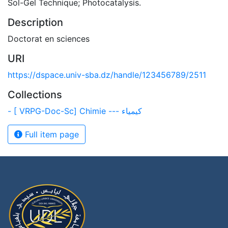
Sol-Gel Technique; Photocatalysis.
Description
Doctorat en sciences
URI
https://dspace.univ-sba.dz/handle/123456789/2511
Collections
- [ VRPG-Doc-Sc] Chimie --- كيمياء
Full item page