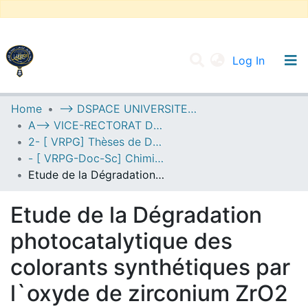
(current
Log In
UNIVERSITY OF D.L SIDI BEL ABBES
Home
--> DSPACE UNIVERSITE DJILALLI LIABES DE SIDI BEL ABBES
A--> VICE-RECTORAT DE LA POST-GRADUATION
Communities & Collections
2- [ VRPG] Thèses de Doctorat en Sciences
All of DSpace
- [ VRPG-Doc-Sc] Chimie --- كيمياء
Etude de la Dégradation photocatalytique des colorants synthétiques par l`oxyde de zirconium ZrO2
Statistics
Etude de la Dégradation
photocatalytique des
colorants synthétiques par
l`oxyde de zirconium ZrO2