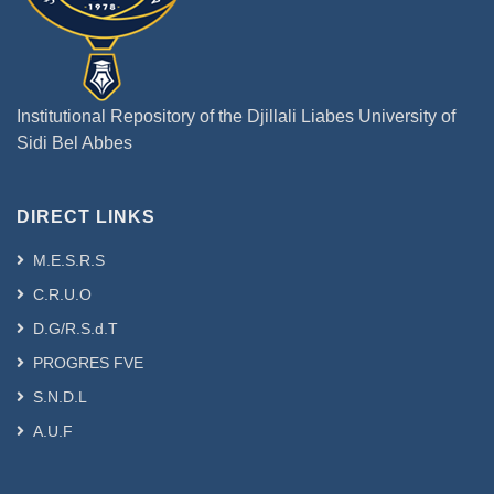
Institutional Repository of the Djillali Liabes University of
Sidi Bel Abbes
DIRECT LINKS
M.E.S.R.S
C.R.U.O
D.G/R.S.d.T
PROGRES FVE
S.N.D.L
A.U.F