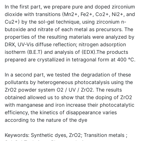
In the first part, we prepare pure and doped zirconium
dioxide with transitions (Mn2+, Fe2+, Co2+, Ni2+, and
Cu2+) by the sol-gel technique, using zirconium n-
butoxide and nitrate of each metal as precursors. The
properties of the resulting materials were analyzed by
DRX, UV-Vis diffuse reflection; nitrogen adsorption
isotherm (B.E.T) and analysis of (EDX).The products
prepared are crystallized in tetragonal form at 400 °C.
In a second part, we tested the degradation of these
pollutants by heterogeneous photocatalysis using the
ZrO2 powder system O2 / UV / ZrO2. The results
obtained allowed us to show that the doping of ZrO2
with manganese and iron increase their photocatalytic
efficiency, the kinetics of disappearance varies
according to the nature of the dye
Keywords: Synthetic dyes, ZrO2; Transition metals ;