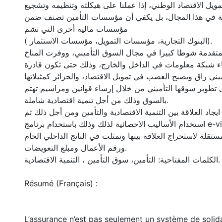
مويل الاقتصاد الوطني، إذا عملنا على هيكلته وتنظيمه وتشجيع
 في هذا المجال، بل يكفي أن مؤسسات التأمين تصنف ضمن
مؤسسات مالية أخرى التي تشم
( البنوك التجارية، مؤسسات التمويل، مؤسسات الاستثمار).
تقدمة شوطا كبيرا في مجال السوق التأميني، ووفرت المناخ
اء شبكة معلومات في الداخل والخارج، وذلك حتى تكون قادرة
ني راق ويصبح العصب في تمويل الاقتصاد، والجزائر كمثيلاتها
تطوير سوقها التأميني من خلال إرساء قوانين ومراسيم تهتم
بالسوق وذلك من أجل تنمية اقتصادية شاملة.
جاد العلاقة بين التنمية الاقتصادية والتأمين ومن أجل ذلك تم
استخدام الأساليب الاحصائية لذلك وذلك باستخدام برنامج e-views وذلك بتحديد
مستقلة لاستخراج العلاقة بينها وتمثلت في الناتج الداخلي الخام
ورقم الأعمال ومبلغ التعويضات.
الكلمات المفتاحية: التأمين، سوق التأمين ، التنمية الاقتصادية.
Résumé (Français) :
L’assurance n’est pas seulement un système de solida