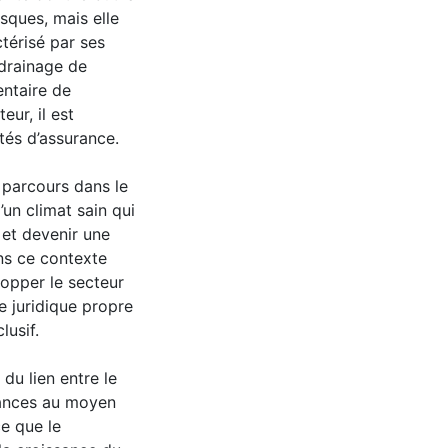
isques, mais elle
érisé par ses
drainage de
entaire de
eur, il est
tés d’assurance.
 parcours dans le
’un climat sain qui
et devenir une
ns ce contexte
lopper le secteur
e juridique propre
usif.
 du lien entre le
ances au moyen
e que le