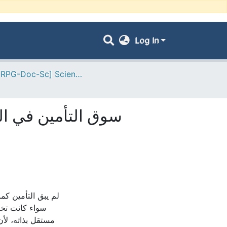
Log In
- [ VRPG-Doc-Sc] Sciences économiques --- علوم إقتصادية
سوق التأمين في الج
لم يبق التأمين ك،
سواء كانت تخص
مستقل بذاته، لأن