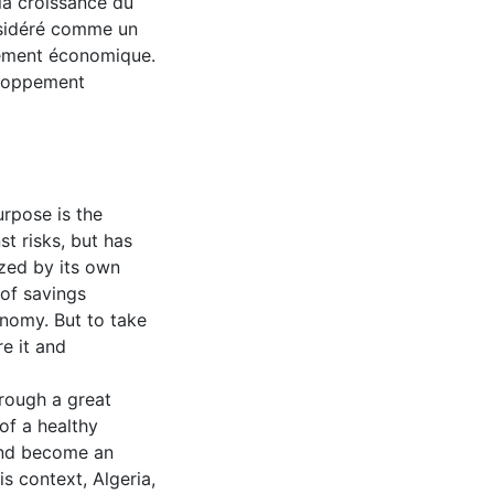
a croissance du
nsidéré comme un
pement économique.
eloppement
urpose is the
t risks, but has
zed by its own
 of savings
onomy. But to take
re it and
hrough a great
 of a healthy
 and become an
s context, Algeria,