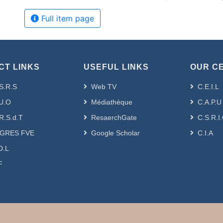
Full item page
CT LINKS
USEFUL LINKS
OUR C
S.R.S
Web TV
C.E.I.L
U.O
Médiathèque
C.A.P.U
R.S.d.T
ResaerchGate
C.S.R.I
GRES FVE
Google Scholar
C.I.A
D.L
F