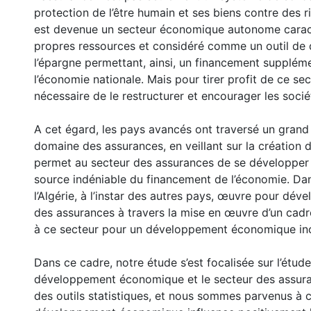
protection de l’être humain et ses biens contre des r
est devenue un secteur économique autonome caract
propres ressources et considéré comme un outil de 
l’épargne permettant, ainsi, un financement supplém
l’économie nationale. Mais pour tirer profit de ce sect
nécessaire de le restructurer et encourager les socié
A cet égard, les pays avancés ont traversé un grand
domaine des assurances, en veillant sur la création d
permet au secteur des assurances de se développer 
source indéniable du financement de l’économie. Da
l’Algérie, à l’instar des autres pays, œuvre pour déve
des assurances à travers la mise en œuvre d’un cadr
à ce secteur pour un développement économique incl
Dans ce cadre, notre étude s’est focalisée sur l’étude
développement économique et le secteur des assur
des outils statistiques, et nous sommes parvenus à c