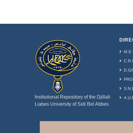
DIRE
M.E.
C.R.
D.G/
PRO
S.N.
Institutional Repository of the Djillali
A.U.
Liabes University of Sidi Bel Abbes