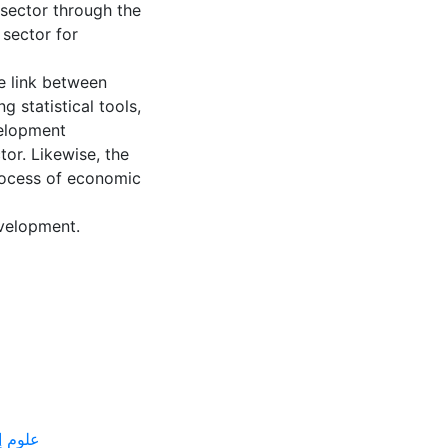
 sector through the
 sector for
he link between
 statistical tools,
elopment
tor. Likewise, the
process of economic
evelopment.
miques --- علوم إقتصادية