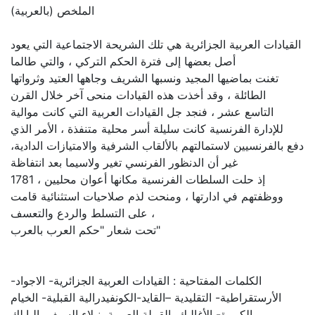
الملخص (بالعربية)
القيادات العربية الجزائرية هي تلك الشريحة الاجتماعية التي يعود
أصل بعضها إلى فترة الحكم التركي ، والتي طالما
تغنت بماضيها المجيد ونسبها الشريف وجاهها العتيد وثرواتها
الطائلة ، وقد أخذت هذه القيادات منحى آخر خلال القرن
التاسع عشر ، فنجد جل القيادات العربية التي كانت موالية
للإدارة الفرنسية كانت سليلة أسر محلية متنفذة ، الأمر الذي
دفع بالفرنسيين لاستمالتهم بالألقاب الشرفية والامتيازات الدادية،
غير أن الدنظور الفرنسي تغير ولاسيما بعد انتفاظة
1781 ، إذ حلت السلطات الفرنسية مكانها أعوان محليين
ووظفتهم في ادارتها ، ومنحت لذم صلاحيات استثنائية قامت
على التسلط والردع والتعسف ،
تحت شعار "حكم العرب بالعرب"
الكلمات المفتاحية : القيادات العربية الجزائرية- الاجواد-
الأرستقراطية- التقليدية –القايد-الكونفيدرالية القبلية- الخيام
الكبيرة- الأغاليك، القبيلة العربية، نبلاء السيف، البايلك