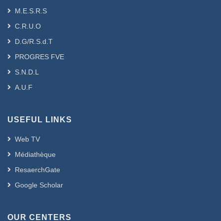
M.E.S.R.S
C.R.U.O
D.G/R.S.d.T
PROGRES FVE
S.N.D.L
A.U.F
USEFUL LINKS
Web TV
Médiathèque
ResaerchGate
Google Scholar
OUR CENTERS