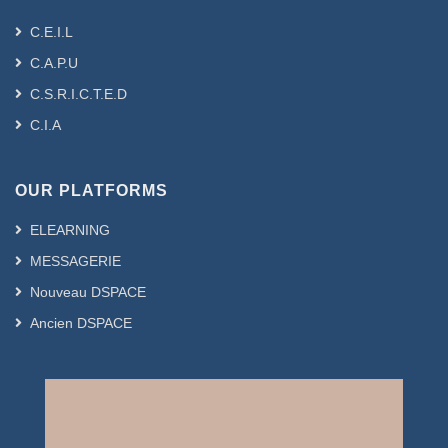
C.E.I.L
C.A.P.U
C.S.R.I.C.T.E.D
C.I.A
OUR PLATFORMS
ELEARNING
MESSAGERIE
Nouveau DSPACE
Ancien DSPACE