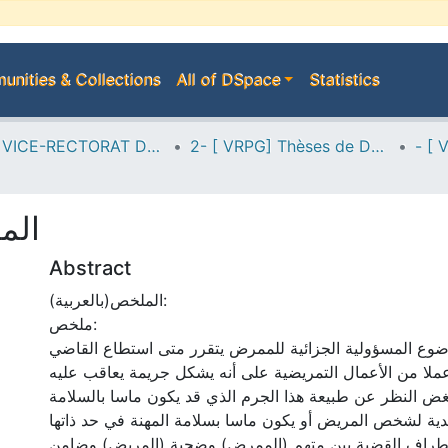
nities & Collections
All of DSpace
Statistics
A--> VICE-RECTORAT DE LA POST-GRADUATION
2- [ VRPG] Thèses de Doctorat en Sciences
الم
Abstract
الملخص(بالعربية):
ملخص:
وع المسؤولية الجزائية للممرض يتقرر متى استطاع القاضي
ملا من الأعمال التمريضية على أنه يشكل جريمة يعاقب عليه
ض النظر عن طبيعة هذا الجرم الذي قد يكون ماسا بالسلامة
دية لشخص المريض أو يكون ماسا بسلامة المهنة في حد ذاتها
أطراف القضية بين متهم (الممرض) وضحية (المريض) وضامن