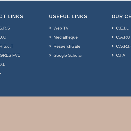
CT LINKS
USEFUL LINKS
OUR C
S.R.S
Web TV
C.E.I.L
U.O
Médiathèque
C.A.P.U
R.S.d.T
ResaerchGate
C.S.R.I
GRES FVE
Google Scholar
C.I.A
D.L
F