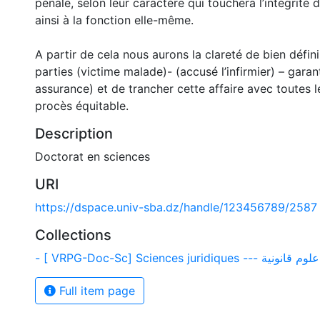
pénale, selon leur caractère qui touchera l’intégrité
ainsi à la fonction elle-même.
A partir de cela nous aurons la clareté de bien défini
parties (victime malade)- (accusé l’infirmier) – garan
assurance) et de trancher cette affaire avec toutes l
procès équitable.
Description
Doctorat en sciences
URI
https://dspace.univ-sba.dz/handle/123456789/2587
Collections
- [ VRPG-Doc-Sc] Sciences juridiques --- علوم قانونية
Full item page