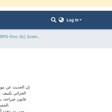
Log In
- [ VRPG-Doc-Sc] Sciences juridiques --- علوم قانونية
إن الحديث عن موض
الجزائي تكييف ع
قانون صراحة، بغ
الجس.
ومن تم يتحدد 