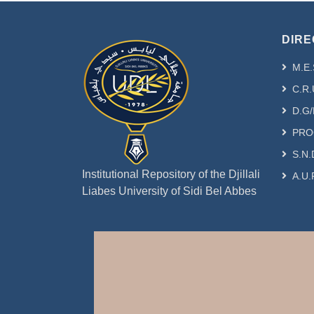
DIRE
M.E.
C.R.
D.G/
PRO
S.N.
Institutional Repository of the Djillali
A.U.
Liabes University of Sidi Bel Abbes