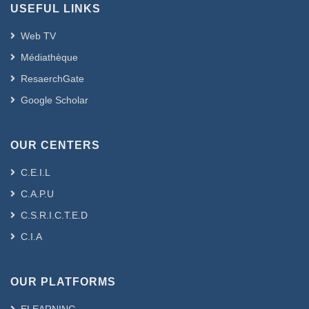
USEFUL LINKS
Web TV
Médiathèque
ResaerchGate
Google Scholar
OUR CENTERS
C.E.I.L
C.A.P.U
C.S.R.I.C.T.E.D
C.I.A
OUR PLATFORMS