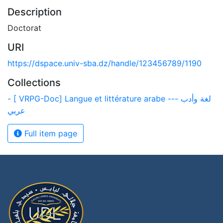
Description
Doctorat
URI
https://dspace.univ-sba.dz/handle/123456789/1190
Collections
- [ VRPG-Doc] Langue et littérature arabe --- لغة وأدب
عربي
Full item page