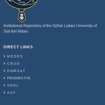
Institutional Repository of the Djillali Liabes University of
Sidi Bel Abbes
DIRECT LINKS
M.E.S.R.S
C.R.U.O
D.G/R.S.d.T
PROGRES FVE
S.N.D.L
A.U.F