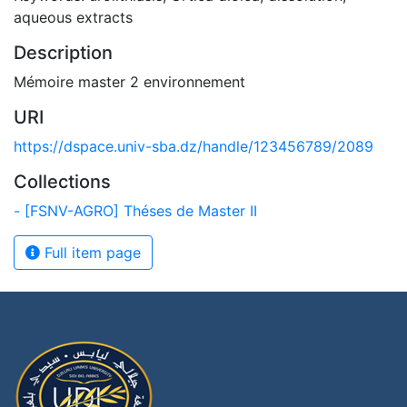
aqueous extracts
Description
Mémoire master 2 environnement
URI
https://dspace.univ-sba.dz/handle/123456789/2089
Collections
- [FSNV-AGRO] Théses de Master II
Full item page