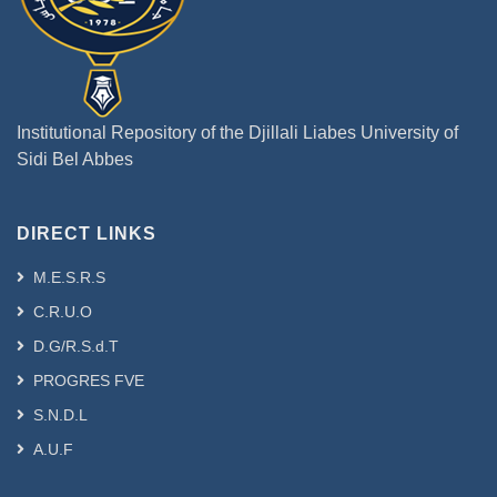
Institutional Repository of the Djillali Liabes University of
Sidi Bel Abbes
DIRECT LINKS
M.E.S.R.S
C.R.U.O
D.G/R.S.d.T
PROGRES FVE
S.N.D.L
A.U.F