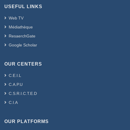
USEFUL LINKS
Web TV
Médiathèque
ResaerchGate
Google Scholar
OUR CENTERS
C.E.I.L
C.A.P.U
C.S.R.I.C.T.E.D
C.I.A
OUR PLATFORMS