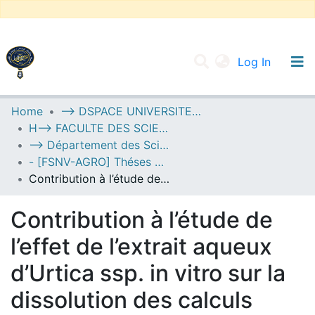
(current
Log In
UNIVERSITY OF D.L SIDI BEL ABBES
Home
--> DSPACE UNIVERSITE DJILALLI LIABES DE SIDI BEL ABBES
H--> FACULTE DES SCIENCES DE LA NATURE ET DE LA VIE
Communities & Collections
--> Département des Sciences de l’Agronomie
All of DSpace
- [FSNV-AGRO] Théses de Master II
Contribution à l’étude de l’effet de l’extrait aqueux d’Urtica ssp. in vitro sur la dissolution des calculs rénaux oxalo-calciques.
Statistics
Contribution à l’étude de
l’effet de l’extrait aqueux
d’Urtica ssp. in vitro sur la
dissolution des calculs