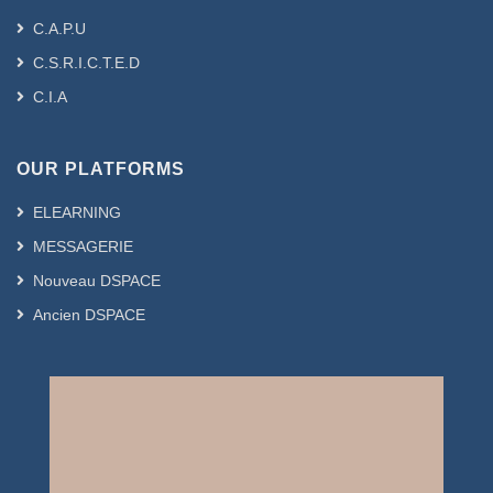
C.A.P.U
C.S.R.I.C.T.E.D
C.I.A
OUR PLATFORMS
ELEARNING
MESSAGERIE
Nouveau DSPACE
Ancien DSPACE