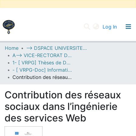
(current
Log In
UNIVERSITY OF D.L SIDI BEL ABBES
Home
--> DSPACE UNIVERSITE DJILALLI LIABES DE SIDI BEL ABBES
A--> VICE-RECTORAT DE LA POST-GRADUATION
Communities & Collections
1- [ VRPG] Thèses de Doctorat
All of DSpace
- [ VRPG-Doc] Informatique --- إعلام آلي
Contribution des réseaux sociaux dans l’ingénierie des services Web
Statistics
Contribution des réseaux
sociaux dans l’ingénierie
des services Web