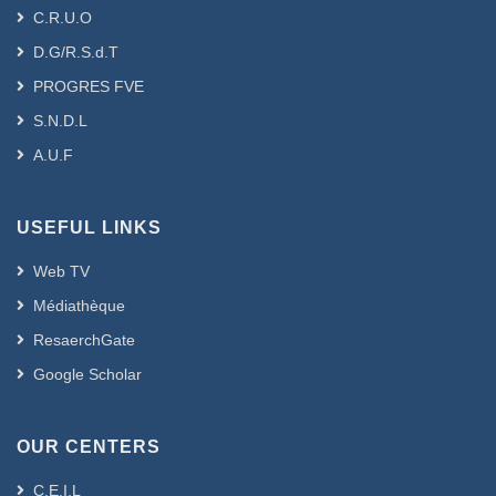
C.R.U.O
D.G/R.S.d.T
PROGRES FVE
S.N.D.L
A.U.F
USEFUL LINKS
Web TV
Médiathèque
ResaerchGate
Google Scholar
OUR CENTERS
C.E.I.L