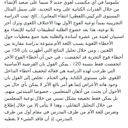
ملموسا في أي مكتسب لغوي جديد لا سيما على صعيد الإنشاء
من خلال القدرات الكتابية على وجه التحديد، على سبيل المثال
المستوى التركيبي،اللفظي( انتقاء المعاني)....الخ. تمت الدراسة
التجريبية بمبدأ توعية الفوج الأول بهذا الاختلاف اللغوي وترك آخر
بلا توعية، هذا بعد خضوع الطلبة لتطبيقات كتابيه للإنشاء مع
استبيان لعينة من عشرة أساتذة والطلبة بغية جمع معطيات حول
الأخطاء اللغوية بسبب اللغة الأم.متبوعة بدراسة مقارنة بين
اللغتين ، ومن خلال تحليل النتائج التي أظهرت بان 56٪ من
أخطاء فوج التجربة قد انخفضت ، في حين أن أخطاء الفوج الأخر
انخفضت فقط بنسبة 20٪ ، يمكن القول بان الفرضية الأساسية
التي طرحت لهذه الدراسة هي فعالة لتخفيف أخطاء التداخل
اللغوي على مستوي الكتابة. وفي الختام ، نخلص إلى القول بان
وجود هاته الأعراض إنما هو أمر بالغ الأثر لا يمكن بأي حال من
الأحول أن يجتث من أذهان المتعلمين ، خصوصا المبتدئين منهم،
بل يمكن فقط تخفيفه بشكل نسبي من خلال توعية المتعلمين
من خلال التحليل التقابلي ، وهذا لا يتأتى إلا من خلال إطلاع
وتفرس للغة الأم من طرف المدرس في مقام أول من طرف
المدرس، إذ أن فاقد الشيء لا يعطيه.