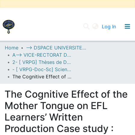
(current
Log In
UNIVERSITY OF D.L SIDI BEL ABBES
Home
--> DSPACE UNIVERSITE DJILALLI LIABES DE SIDI BEL ABBES
A--> VICE-RECTORAT DE LA POST-GRADUATION
Communities & Collections
2- [ VRPG] Thèses de Doctorat en Sciences
All of DSpace
- [ VRPG-Doc-Sc] Sciences humaines et sociales --- علوم إنسانية واجتماعية
The Cognitive Effect of the Mother Tongue on EFL Learners’ Written Production Case study : First year students of English at ENS Laghouat 2013/2014
Statistics
The Cognitive Effect of the
Mother Tongue on EFL
Learners’ Written
Production Case study :