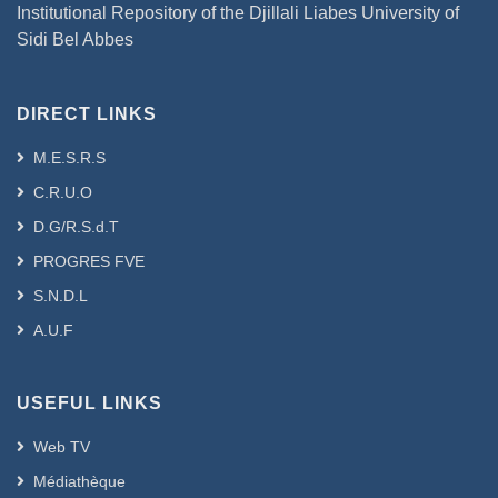
Institutional Repository of the Djillali Liabes University of
Sidi Bel Abbes
DIRECT LINKS
M.E.S.R.S
C.R.U.O
D.G/R.S.d.T
PROGRES FVE
S.N.D.L
A.U.F
USEFUL LINKS
Web TV
Médiathèque