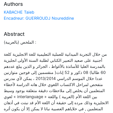
Authors
KABACHE Taieb
Encadreur: GUERROUDJ Noureddine
Abstract
الملخص (بالعربية) :
من خلال التجربة الميدانية للعملية التعليمية للغة الانجليزية كلغة
أجنبية على صعيد التعبير الكتابي لطلبة السنة الأولى انجليزية
بالمدرسة العليا للأساتذة بالأغواط ، الجزائر و الذين يبلغ عددهم
60 طالبا) 08 ذكور و 52 إناث( منقسمين إلى فوجين متوازنين
عددا خلال الموسم الدراسي 2013/2014 ، يمكن لأي مدرس
متفحص لمراحل الاكتساب اللغوي خلال هاته الدراسة لأخطاء
المتعلمين أن يخلص إلى ملاحظات دقيقة متعلقة بوجود وسيط
لغوي « interlanguage » بين اللغة الأم (العربية ) واللغة
الانجليزية وذلك مرده إلى حقيقة أن اللغة الأم قد نبتت في أذهان
المتعلمين , في خلاياهم العصبية نباتا لا يمكن إلا أن يكون أثره