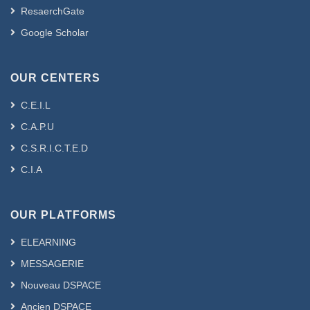
ResaerchGate
Google Scholar
OUR CENTERS
C.E.I.L
C.A.P.U
C.S.R.I.C.T.E.D
C.I.A
OUR PLATFORMS
ELEARNING
MESSAGERIE
Nouveau DSPACE
Ancien DSPACE