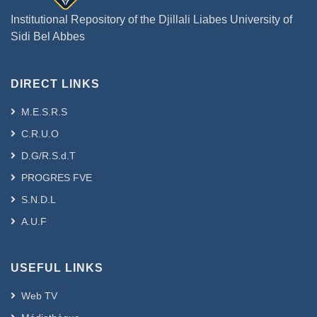
Institutional Repository of the Djillali Liabes University of
Sidi Bel Abbes
DIRECT LINKS
M.E.S.R.S
C.R.U.O
D.G/R.S.d.T
PROGRES FVE
S.N.D.L
A.U.F
USEFUL LINKS
Web TV