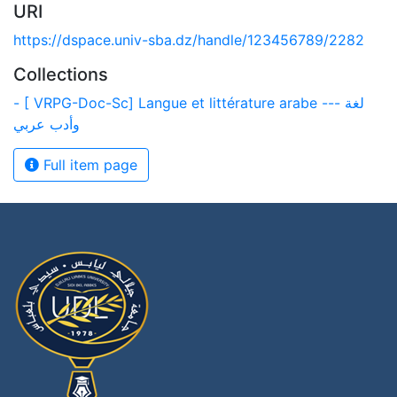
URI
https://dspace.univ-sba.dz/handle/123456789/2282
Collections
- [ VRPG-Doc-Sc] Langue et littérature arabe --- لغة
وأدب عربي
Full item page