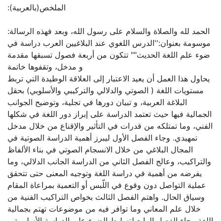
:الملخص(بالعربية)
:الحمد لله والصلاة والسلام على رسول الله، وبعد فهذه الرسالة
موسومة بعنوان:''الدرس اللغوي عند البلاغيين العرب دراسة في
ضوء علم اللغة الحديث"" تتكون من أربعة فصول تسبقها مقدمة
و مدخل، وتقفوها خاتمة
يحاول هذا العمل أن يعيد الاعتبار إلى العلاقة الوطيدة التي تربط
مستويات اللغة ( الصوتي والدلالي والتركيبي والأسلوبي) بحقل
البلاغة العربية، و تبيان دورها في تجلية، وتوضيح الجوانب
الجمالية فيها حيث تعتمد الدراسة على إبراز دور اللغة في شكلها
الفني، وما تمتلكه من قدرات في التأثير والإقناع من خلال مدخل
تمهيدي. وجاء الفصل الأول ليبرز أهمية الدراسة الصوتية في
المجال البلاغي من خلال الانسجام الصوتي في بناء الألفاظ
والتراكيب، وعالج الفصل الثاني من الدراسة الجانب الدلالي، وما
يفرضه من أهمية في دراسة اللغة وتوجيه المعنى حتى تتحقق
عملية التواصل دون وقوع في اللّبس أو التعمية بمراعاة المقام
وسياق الحال. واهتم الفصل الثالث بخواص التراكيب الفنية من
خلال علم المعاني وما توافر فيه من موضوعات تهتم بجمالية
اللغة وجاء الفصل الرابع لتسليط الضوء على الدراسة الأسلوبية و