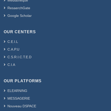
Médiathèque
ResaerchGate
Google Scholar
OUR CENTERS
C.E.I.L
C.A.P.U
C.S.R.I.C.T.E.D
C.I.A
OUR PLATFORMS
ELEARNING
MESSAGERIE
Nouveau DSPACE