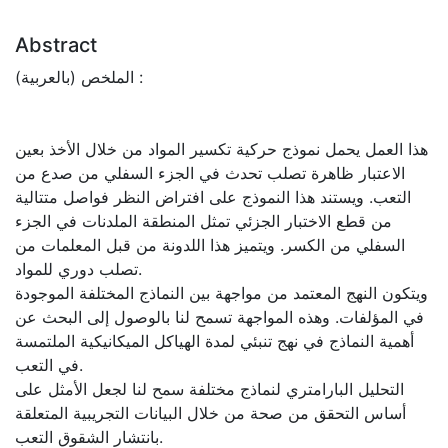
Abstract
الملخص (بالعربية) :
هذا العمل يحمل نموذج حركية تكسير المواد من خلال الأخذ بعين
الاعتبار ظاهرة تصلب تحدث في الجزء السفلي من صدع من
التعب. ويستند هذا النموذج على افتراض النظر فواصل متتالية
من قطع الاختبار الجزئي تمثل المنطقة الملدنات في الجزء
السفلي من الكسر. ويتميز هذا اللدونة من قبل المعلمات من
تصلب دوري للمواد.
ويتكون النهج المعتمد من مواجهة بين النماذج المختلفة الموجودة
في المؤلفات. وهذه المواجهة تسمح لنا بالوصول إلى البحث عن
أهمية النماذج في نهج تنبئي لمدة الهياكل الميكانيكية الملتمسة
في التعب.
التحليل البارامتري لنماذج مختلفة سمح لنا لجعل الأمثل على
أساس التحقق من صحة من خلال البيانات التجريبية المتعلقة
بانتشار الشقوق التعب.