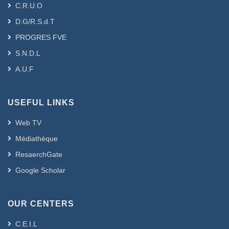
C.R.U.O
D.G/R.S.d.T
PROGRES FVE
S.N.D.L
A.U.F
USEFUL LINKS
Web TV
Médiathèque
ResaerchGate
Google Scholar
OUR CENTERS
C.E.I.L