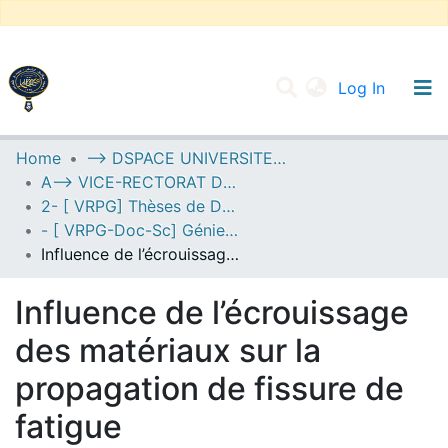
(current
Log In
UNIVERSITY OF D.L SIDI BEL ABBES
Home
--> DSPACE UNIVERSITE DJILALLI LIABES DE SIDI BEL ABBES
A--> VICE-RECTORAT DE LA POST-GRADUATION
Communities & Collections
2- [ VRPG] Thèses de Doctorat en Sciences
All of DSpace
- [ VRPG-Doc-Sc] Génie mécanique --- هندسة ميكانيكية
Influence de l’écrouissage des matériaux sur la propagation de fissure de fatigue
Statistics
Influence de l’écrouissage
des matériaux sur la
propagation de fissure de
fatigue