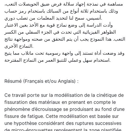
مساهمة في نمذجة إجهاد سلالة فرض ضيق الحويصلات التعب،
وذلك باستخدام ثلاثة أنواع من السبائك باستخدام رمز حساب
أنسيس، سمح لنا لتحديد المعلمات من تصلب دوري.
وأدت الدراسة إلى وضع نماذج قوية مع الأخذ بعين الاعتبار
الظواهر الفيزيائية التي تحدث في الجزء السفلي من الكسر
التعب. هذا النموذج يجب أن يتم التحقق من صحته ومواجهة نتائج
النماذج الأخرى.
وقد وضعت أداة تستند إلى واجهة رسومية تحت ماتلاب مما يتيح
استخدام سهل وعملي للتنبؤ العمر من النماذج المقترحة.
Résumé (Français et/ou Anglais) :
Ce travail porte sur la modélisation de la cinétique de
fissuration des matériaux en prenant en compte le
phénomène d’écrouissage se produisant au fond d’une
fissure de fatigue. Cette modélisation est basée sur
une hypothèse considérant des ruptures successives
de micro-éprouvettes représentant la zone plastifiée