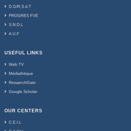
D.G/R.S.d.T
PROGRES FVE
S.N.D.L
A.U.F
USEFUL LINKS
Web TV
Médiathèque
ResaerchGate
Google Scholar
OUR CENTERS
C.E.I.L