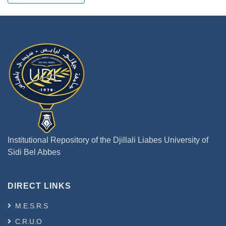
Institutional Repository of the Djillali Liabes University of
Sidi Bel Abbes
DIRECT LINKS
M.E.S.R.S
C.R.U.O