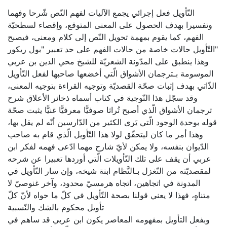
التّأويل فعل إجرائي يجمع الآليات لفهم النّص شّرحا وفهما
وتفسيرا بهدف الحصول على المعنى المتوقع، وإقصاء لسطحيّة
الفهم، كما يقوم بمهمة تحويل النّص إلى كلام ومعنى، فيصبح
التّأويل حالات خاصة من حالات الفهم على حد تعبير "بول ريكور"
وهذا ينطبق على المدّونة الشعريّة للشيخ محي الدين بن عربي
الموسومة بـترجمان الأشواق الّتي أخضعها صاحبها لفعل التّأويل
الذّاتي بهدف إثبات صحّة القصديّة وتوجيه القراءة بتوجيه المعنى،
وقد سجّل هذا التّوجيهَ في كتاب أسماه ذخائر الأعلاق شرح
ترجمان الأشواق الّذي أصبح تُراثا صوفيًّا معرفيًّا غنيًّا يثبت صحّة
قوله بوحدة الوجود الّتي يَرى الكثير من الدّارسين أنّه لم يقل بها،
وهذا أمر ما كان ليتحقّق لولا هذا التّأويل الّذي قام به صاحب
الدّيوان بنفسه، ولا يمكن لأيّ شارح مهما ادّعى فهمه لفكر ابن
عربي أن يقف على تلك التّأويلات الّتي أوردها تعبيرا عن شرحه
لمقصديّته من التّغزل بـالنَّظام ابنة شيخه، وإن سار التّأويل في
المدونة في اتجاهين، اتجاه هرمسيّ محدود، وآخر غنوصيّ لا
متناهٍ، فهذا لا يعني قولنا بصحة التّأويل في كلّ ما حواه لأنّ كلّ
تأويل محكوم بالشك والنّسبية
وبفعل التأويل بمفهومه المعاصر يكون ابن عربي قد ساهم في