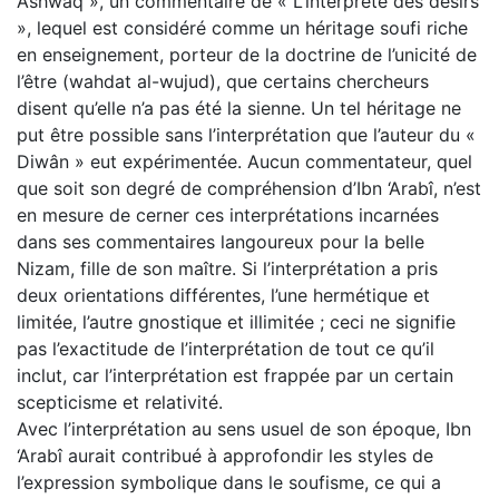
Ashwâq », un commentaire de « L’interprète des désirs
», lequel est considéré comme un héritage soufi riche
en enseignement, porteur de la doctrine de l’unicité de
l’être (wahdat al-wujud), que certains chercheurs
disent qu’elle n’a pas été la sienne. Un tel héritage ne
put être possible sans l’interprétation que l’auteur du «
Diwân » eut expérimentée. Aucun commentateur, quel
que soit son degré de compréhension d’Ibn ‘Arabî, n’est
en mesure de cerner ces interprétations incarnées
dans ses commentaires langoureux pour la belle
Nizam, fille de son maître. Si l’interprétation a pris
deux orientations différentes, l’une hermétique et
limitée, l’autre gnostique et illimitée ; ceci ne signifie
pas l’exactitude de l’interprétation de tout ce qu’il
inclut, car l’interprétation est frappée par un certain
scepticisme et relativité.
Avec l’interprétation au sens usuel de son époque, Ibn
‘Arabî aurait contribué à approfondir les styles de
l’expression symbolique dans le soufisme, ce qui a