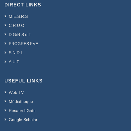
DIRECT LINKS
M.E.S.R.S
C.R.U.O
D.G/R.S.d.T
PROGRES FVE
S.N.D.L
A.U.F
USEFUL LINKS
Web TV
Médiathèque
ResaerchGate
Google Scholar