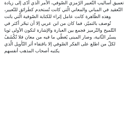
تعميق أساليب التّعبير الرّمزي الصّوفي، الأمر الّذي أدّى إلى زيادة
التّعقيد في المباني والمعاني الّتي كانت تُستخدم كطَرائق للتّعبير،
وهذه الظّاهرة كانت عامل إثراء للكتابة الصّوفية الّتي باتت
تُوصف بالتميّز، فما كان من ابن عربي إلا أن تبحّر أكثر في
التّلميح والتّرميز فجمع بين العبارة والإشارة لتكون الأولى ثوبا
يستُر الثّانية، وصار المبنى يُغطّي ما فيه من معان فلا تُكْشَفُ
لكلّ من اطلع على الفكر الصّوفي إلا باقتفاء أثر التّأويل الّذي
يكتبه أصحاب المذهب أنفسهم