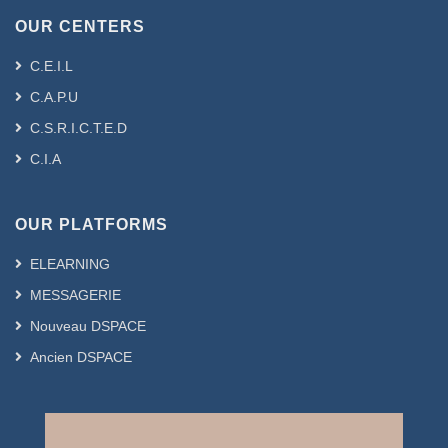
OUR CENTERS
C.E.I.L
C.A.P.U
C.S.R.I.C.T.E.D
C.I.A
OUR PLATFORMS
ELEARNING
MESSAGERIE
Nouveau DSPACE
Ancien DSPACE