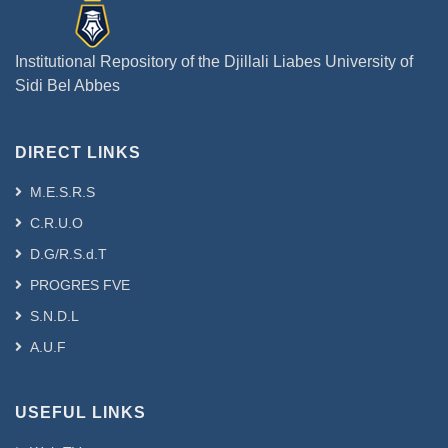
Institutional Repository of the Djillali Liabes University of
Sidi Bel Abbes
DIRECT LINKS
M.E.S.R.S
C.R.U.O
D.G/R.S.d.T
PROGRES FVE
S.N.D.L
A.U.F
USEFUL LINKS