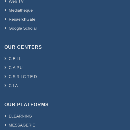
Web TV
Médiathèque
ResaerchGate
Google Scholar
OUR CENTERS
C.E.I.L
C.A.P.U
C.S.R.I.C.T.E.D
C.I.A
OUR PLATFORMS
ELEARNING
MESSAGERIE