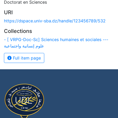
Doctorat en Sciences
URI
https://dspace.univ-sba.dz/handle/123456789/532
Collections
- [ VRPG-Doc-Sc] Sciences humaines et sociales ---
علوم إنسانية واجتماعية
Full item page