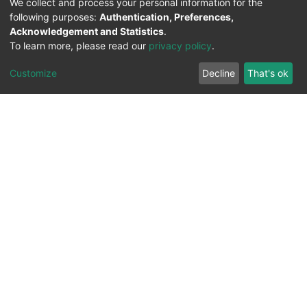
We collect and process your personal information for the
following purposes:
Authentication, Preferences,
Acknowledgement and Statistics
.
To learn more, please read our
privacy policy
.
Customize
Decline
That's ok