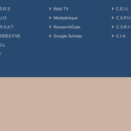
S.R.S
Web TV
C.E.I.L
U.O
Médiathèque
C.A.P.U
R.S.d.T
ResaerchGate
C.S.R.I
GRES FVE
Google Scholar
C.I.A
D.L
F