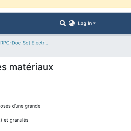
Log In
- [ VRPG-Doc-Sc] Electrotechnique --- كهروتقني
des matériaux
osés d’une grande
.) et granulés