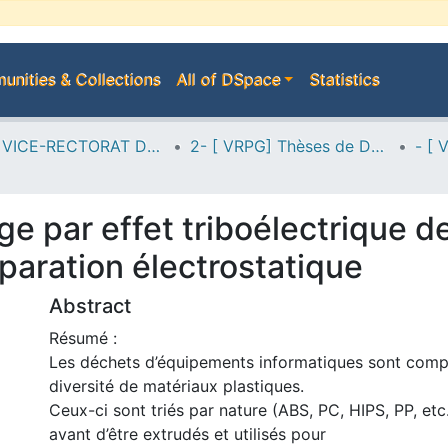
nities & Collections
All of DSpace
Statistics
A--> VICE-RECTORAT DE LA POST-GRADUATION
2- [ VRPG] Thèses de Doctorat en Sciences
ge par effet triboélectrique 
éparation électrostatique
Abstract
Résumé :
Les déchets d’équipements informatiques sont comp
diversité de matériaux plastiques.
Ceux-ci sont triés par nature (ABS, PC, HIPS, PP, etc
avant d’être extrudés et utilisés pour