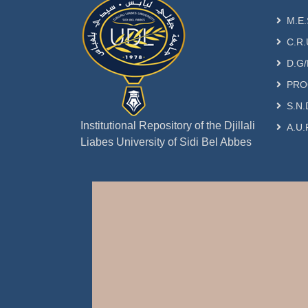
M.E.
C.R.
D.G/
PRO
S.N.
Institutional Repository of the Djillali
A.U.
Liabes University of Sidi Bel Abbes