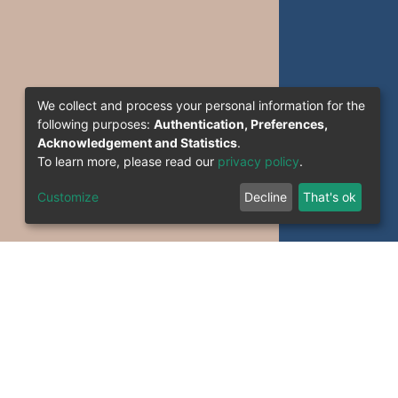
We collect and process your personal information for the
following purposes:
Authentication, Preferences,
Acknowledgement and Statistics
.
To learn more, please read our
privacy policy
.
Customize
Decline
That's ok