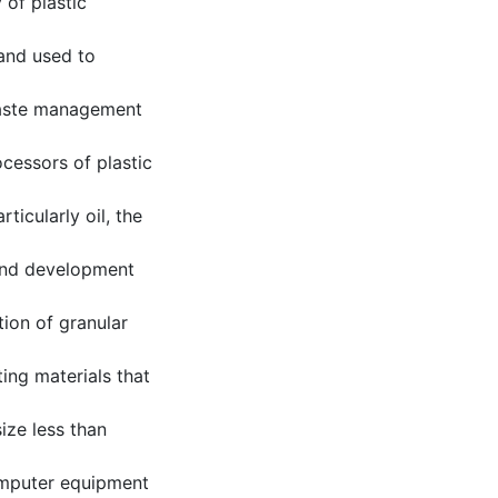
of plastic
 and used to
 waste management
cessors of plastic
ticularly oil, the
 and development
tion of granular
ing materials that
ize less than
omputer equipment