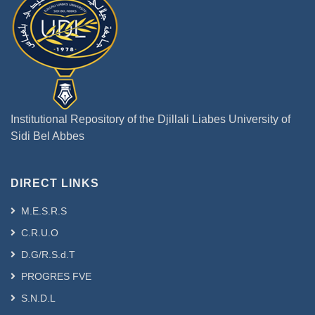
Institutional Repository of the Djillali Liabes University of
Sidi Bel Abbes
DIRECT LINKS
M.E.S.R.S
C.R.U.O
D.G/R.S.d.T
PROGRES FVE
S.N.D.L