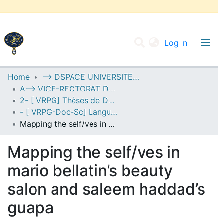
(current
Log In
UNIVERSITY OF D.L SIDI BEL ABBES
Home
--> DSPACE UNIVERSITE DJILALLI LIABES DE SIDI BEL ABBES
A--> VICE-RECTORAT DE LA POST-GRADUATION
Communities & Collections
2- [ VRPG] Thèses de Doctorat en Sciences
All of DSpace
- [ VRPG-Doc-Sc] Langue et littérature anglaise --- لغة وأدب إنجليزي
Mapping the self/ves in mario bellatin’s beauty salon and saleem haddad’s guapa
Statistics
Mapping the self/ves in
mario bellatin’s beauty
salon and saleem haddad’s
guapa