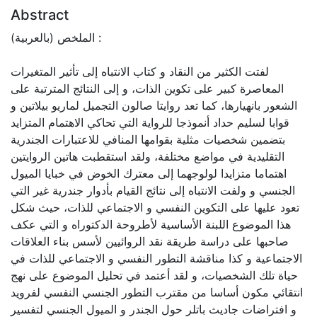
Abstract
الملخص (بالعربية) :
لفتت الكثير من النقاد و كتاب الانتباه إلى تأثير المتغيرات
المعاصرة كبير على تكوين الذات، و إلى النتائج المترتبة على
الشعور بانهيارها، كما تعد روايتا صالون التجميل لماريو بيلاتين و
قوابا لسليم حداد أنموذجا للرواية التي تحاكي الاهتمام المتزايد
بتضمين شخصيات مثلية بقوامها المنافي للاعتبارات الجندرية
التقليدية في مواضع مختلفة، ولقد استقطبت هاتين الروايتين
اهتماما متزايدا لولوجهما إلى معترك الخوض في خبايا الميول
الجنسي و ولفت الانتباه إلى نتائج القيام بأدوار جندرية غير التي
تعود عليها على التكوين النفسي و الاجتماعي للذات، حيث شكل
هذا الموضوع اللبنة الأساسية لأطروحة الدكتوراه و التي عكف
صاحبها على دراسة طريقة نقد الروائيين لأسس بناء العلاقات
الاجتماعية و كذا مناقشة التطور النفسي و الاجتماعي للذات في
حياة تلك الشخصيات، و لقد أعتمد في تحليل الموضوع على نهج
انتقائي مكون أساسا من مقترب التطور الجنسي النفسي لفرويد
و افتراضات جاديث باتلر حول الجندر و الميول الجنسي لتفسير