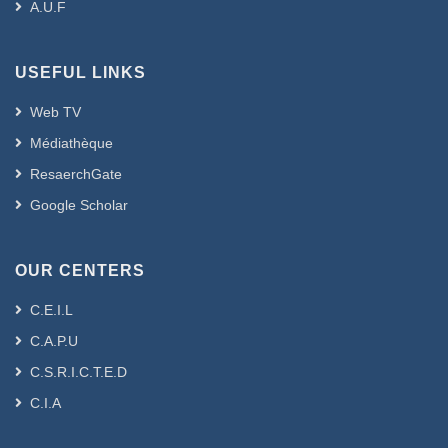
A.U.F
USEFUL LINKS
Web TV
Médiathèque
ResaerchGate
Google Scholar
OUR CENTERS
C.E.I.L
C.A.P.U
C.S.R.I.C.T.E.D
C.I.A