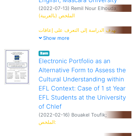
English, Mascara University
(
2022-07-13
)
Remil Nour Elhouda
;
Encadreur: Baraka Abdellah
الملخص (بالعربية)
تهدف الدراسة إلى التعرف على إعاقات
القراءة لدى طلاب اللغة الإنجليزية في الجامعة،
Show more
يحاول البحث الكشف عن العوامل التي تؤدي
إلى الأخطاء في القراءة والفشل في الفهم. تم
Item
استخدام مقارب الطريقة المختلطة لجمع
Electronic Portfolio as an
البيانات وفحصها. حيت تمثل المنهج الكمي في
Alternative Form to Assess the
استخدام استبيانين الآول موجه للمتعلمين
Cultural Understanding within
والثاني للمعلمين بالإضافة لاختبار القراءة
EFL Context: Case of 1 st Year
IELTs ، آٔظهرت النتائج أن طلاب اللغة
الإنجليزية يواجهون عوائق مختلفة عند القراءة
EFL Students at the University
من بينها يمكن ذكر مايلي الخطأ في نطق
of Chlef
الكلمات الإنجليزية، الفشل في التعرف على
(
2022-02-16
)
Bouakel Toufik
;
معاني هيكلة بعض الكلمات والجمل، وخلصت
Encadreur: YAHIAOUI Habib
الملخص:
الدراسة إلى أن هناك حاجة ملحة لإدراج مقرر
للقراءة يمكن من جهة تعريف المتعلمين