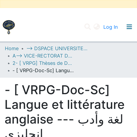
(current
Log In
UNIVERSITY OF D.L SIDI BEL ABBES
Home
--> DSPACE UNIVERSITE DJILALLI LIABES DE SIDI BEL ABBES
A--> VICE-RECTORAT DE LA POST-GRADUATION
Communities & Collections
2- [ VRPG] Thèses de Doctorat en Sciences
All of DSpace
- [ VRPG-Doc-Sc] Langue et littérature anglaise --- لغة وأدب إنجليزي
Statistics
- [ VRPG-Doc-Sc]
Langue et littérature
anglaise --- لغة وأدب
إنجليزي