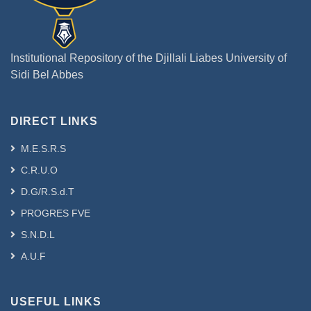
Institutional Repository of the Djillali Liabes University of
Sidi Bel Abbes
DIRECT LINKS
M.E.S.R.S
C.R.U.O
D.G/R.S.d.T
PROGRES FVE
S.N.D.L
A.U.F
USEFUL LINKS