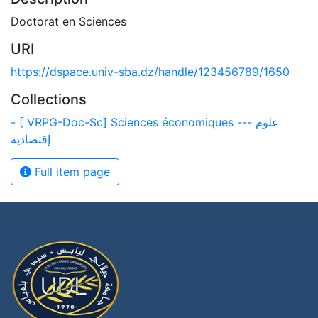
Doctorat en Sciences
URI
https://dspace.univ-sba.dz/handle/123456789/1650
Collections
- [ VRPG-Doc-Sc] Sciences économiques --- علوم
إقتصادية
Full item page