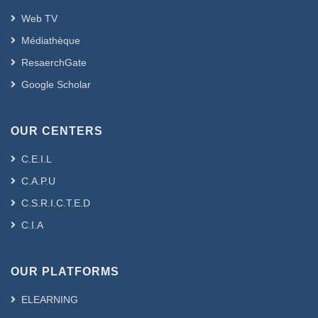
Web TV
Médiathèque
ResaerchGate
Google Scholar
OUR CENTERS
C.E.I.L
C.A.P.U
C.S.R.I.C.T.E.D
C.I.A
OUR PLATFORMS
ELEARNING