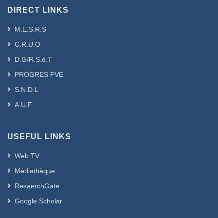
DIRECT LINKS
M.E.S.R.S
C.R.U.O
D.G/R.S.d.T
PROGRES FVE
S.N.D.L
A.U.F
USEFUL LINKS
Web TV
Médiathèque
ResaerchGate
Google Scholar