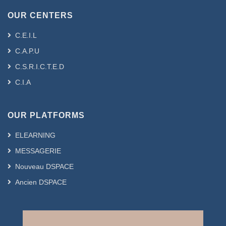
OUR CENTERS
C.E.I.L
C.A.P.U
C.S.R.I.C.T.E.D
C.I.A
OUR PLATFORMS
ELEARNING
MESSAGERIE
Nouveau DSPACE
Ancien DSPACE