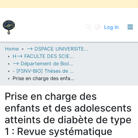
(current
Log In
UNIVERSITY OF D.L SIDI BEL ABBES
Home
--> DSPACE UNIVERSITE DJILALLI LIABES DE SIDI BEL ABBES
H--> FACULTE DES SCIENCES DE LA NATURE ET DE LA VIE
Communities & Collections
--> Département de Biologie
All of DSpace
- [FSNV-BIO] Théses de Master II
Prise en charge des enfants et des adolescents atteints de diabète de type 1 : Revue systématique
Statistics
Prise en charge des
enfants et des adolescents
atteints de diabète de type
1 : Revue systématique