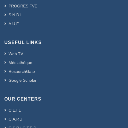
PROGRES FVE
S.N.D.L
A.U.F
USEFUL LINKS
Web TV
Médiathèque
ResaerchGate
Google Scholar
OUR CENTERS
C.E.I.L
C.A.P.U