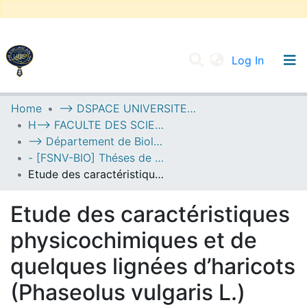
(current
Log In
UNIVERSITY OF D.L SIDI BEL ABBES
Home
--> DSPACE UNIVERSITE DJILALLI LIABES DE SIDI BEL ABBES
H--> FACULTE DES SCIENCES DE LA NATURE ET DE LA VIE
Communities & Collections
--> Département de Biologie
All of DSpace
- [FSNV-BIO] Théses de Master II
Etude des caractéristiques physicochimiques et de quelques lignées d’haricots (Phaseolus vulgaris L.) sélectionnés a l’INRAA de SBA
Statistics
Etude des caractéristiques
physicochimiques et de
quelques lignées d’haricots
(Phaseolus vulgaris L.)