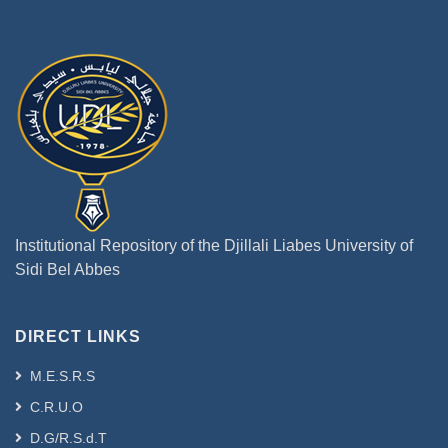
Institutional Repository of the Djillali Liabes University of
Sidi Bel Abbes
DIRECT LINKS
M.E.S.R.S
C.R.U.O
D.G/R.S.d.T