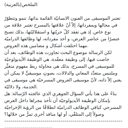
الملخص(بالعربية):
تعتبر الموسيقى من الفنون الانسانيّة القائمة بذاتها، تنمو وتتطوّرُ
في مجالها وبمفرداتها، إلاّ أنّ علاقتها بالمسرح تعتبر علاقة من
نوع خاص. إذ هي تفقد كلّ حريّتها و استقلاليّتها، بذلك تصبح
عنصرًا من عناصر العرض، و أحد مفرداته، لها وظائفها الدراميّة
مهما اختلفت أشكال و مضامين هذه العروض.
لكن الرسالة موضوع البحث تجاوزت هذه الوظائف، بعد أن
خاضت فيها، إلى وظيفة معقّدة، هي الوظيفة الأيديولوجيّة
للموسيقى في المسرح، بذلك هي محاولة ربط مفهوم متغيٍّر
وملتبس متعدِّد المعاني والدلالات، بصوتٍ موسيقيٍّ لا يمكن أن
يعني إلاّ ذاته، لأنّ موسيقى العروض المسرحيّة هي موسيقى في
الخدمة، ولا دلاليّة.
بناءً على هذا يأتي السؤال الجوهري الذي عالجته الرّسالة: هل
بإمكان الوظيفة الأيديولوجيّة أن تأخذ مجراها داخل العرض
المسرحي كباقي الوظائف الدراميّة انطلاقًا من الرؤية الإخراجيّة
وصولاً إلى المتلقّي، أو لها منافذ أخرى تمرُّ من خلالها؟
-----------------------------------------------------------
------------------------