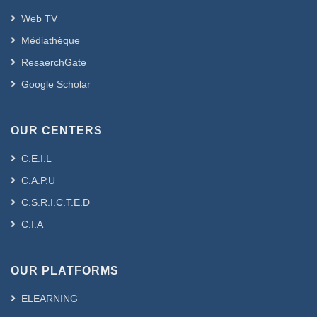
Web TV
Médiathèque
ResaerchGate
Google Scholar
OUR CENTERS
C.E.I.L
C.A.P.U
C.S.R.I.C.T.E.D
C.I.A
OUR PLATFORMS
ELEARNING