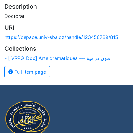
Description
Doctorat
URI
https://dspace.univ-sba.dz/handle/123456789/815
Collections
- [ VRPG-Doc] Arts dramatiques --- فنون درامية
Full item page