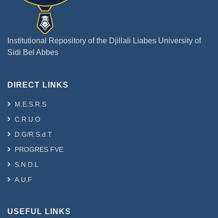
Institutional Repository of the Djillali Liabes University of
Sidi Bel Abbes
DIRECT LINKS
M.E.S.R.S
C.R.U.O
D.G/R.S.d.T
PROGRES FVE
S.N.D.L
A.U.F
USEFUL LINKS