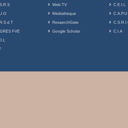
S.R.S
Web TV
C.E.I.L
U.O
Médiathèque
C.A.P.U
R.S.d.T
ResaerchGate
C.S.R.I
GRES FVE
Google Scholar
C.I.A
D.L
F