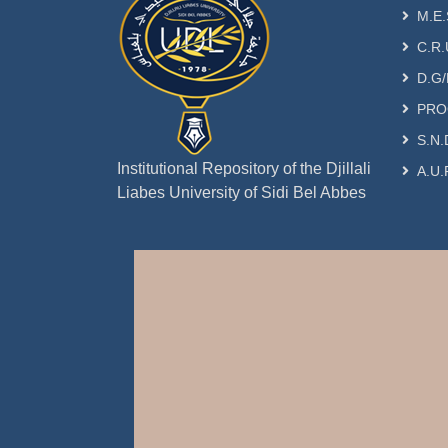
M.E.
C.R.
D.G/
PRO
S.N.
Institutional Repository of the Djillali
A.U.
Liabes University of Sidi Bel Abbes