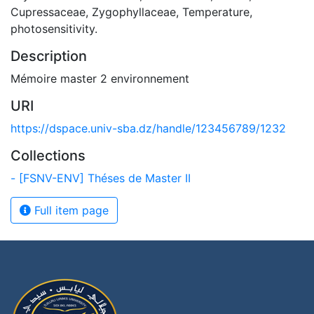
Cupressaceae, Zygophyllaceae, Temperature,
photosensitivity.
Description
Mémoire master 2 environnement
URI
https://dspace.univ-sba.dz/handle/123456789/1232
Collections
- [FSNV-ENV] Théses de Master II
Full item page