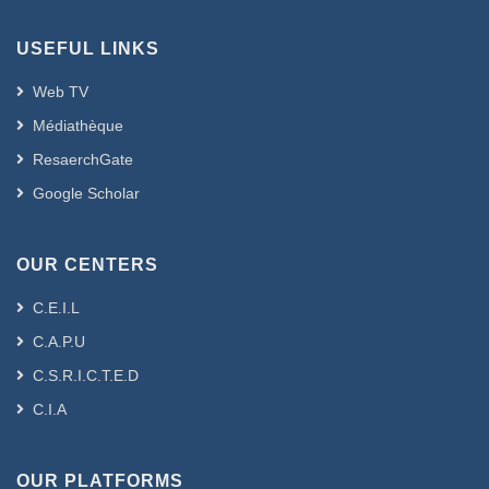
USEFUL LINKS
Web TV
Médiathèque
ResaerchGate
Google Scholar
OUR CENTERS
C.E.I.L
C.A.P.U
C.S.R.I.C.T.E.D
C.I.A
OUR PLATFORMS