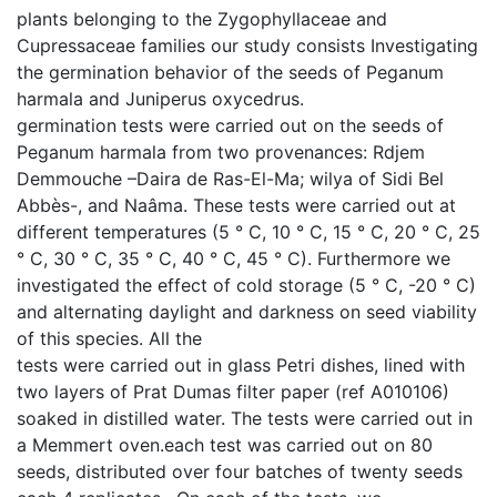
plants belonging to the Zygophyllaceae and
Cupressaceae families our study consists Investigating
the germination behavior of the seeds of Peganum
harmala and Juniperus oxycedrus.
germination tests were carried out on the seeds of
Peganum harmala from two provenances: Rdjem
Demmouche –Daira de Ras-El-Ma; wilya of Sidi Bel
Abbès-, and Naâma. These tests were carried out at
different temperatures (5 ° C, 10 ° C, 15 ° C, 20 ° C, 25
° C, 30 ° C, 35 ° C, 40 ° C, 45 ° C). Furthermore we
investigated the effect of cold storage (5 ° C, -20 ° C)
and alternating daylight and darkness on seed viability
of this species. All the
tests were carried out in glass Petri dishes, lined with
two layers of Prat Dumas filter paper (ref A010106)
soaked in distilled water. The tests were carried out in
a Memmert oven.each test was carried out on 80
seeds, distributed over four batches of twenty seeds