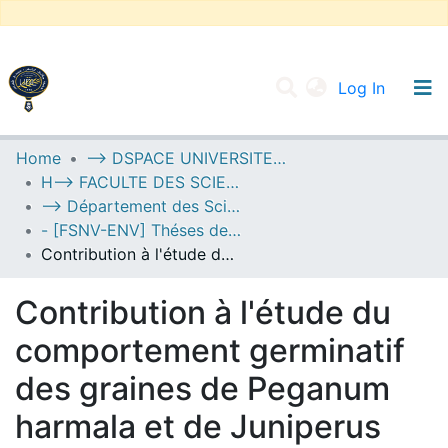
(current
Log In
UNIVERSITY OF D.L SIDI BEL ABBES
Home
--> DSPACE UNIVERSITE DJILALLI LIABES DE SIDI BEL ABBES
H--> FACULTE DES SCIENCES DE LA NATURE ET DE LA VIE
Communities & Collections
--> Département des Sciences de l’Environnement
All of DSpace
- [FSNV-ENV] Théses de Master II
Contribution à l'étude du comportement germinatif des graines de Peganum harmala et de Juniperus oxycedrus et perspectives de conservation
Statistics
Contribution à l'étude du
comportement germinatif
des graines de Peganum
harmala et de Juniperus