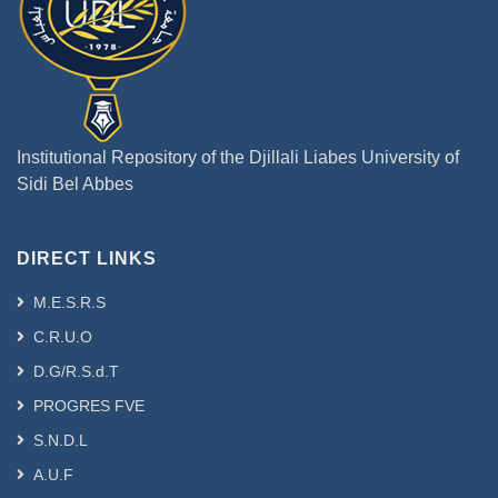
Institutional Repository of the Djillali Liabes University of
Sidi Bel Abbes
DIRECT LINKS
M.E.S.R.S
C.R.U.O
D.G/R.S.d.T
PROGRES FVE
S.N.D.L
A.U.F