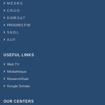
M.E.S.R.S
C.R.U.O
D.G/R.S.d.T
PROGRES FVE
S.N.D.L
A.U.F
USEFUL LINKS
Web TV
Médiathèque
ResaerchGate
Google Scholar
OUR CENTERS