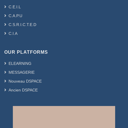
C.E.I.L
C.A.P.U
C.S.R.I.C.T.E.D
C.I.A
OUR PLATFORMS
ELEARNING
MESSAGERIE
Nouveau DSPACE
Ancien DSPACE