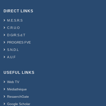
DIRECT LINKS
M.E.S.R.S
C.R.U.O
D.G/R.S.d.T
PROGRES FVE
S.N.D.L
A.U.F
USEFUL LINKS
Web TV
Médiathèque
ResaerchGate
Google Scholar