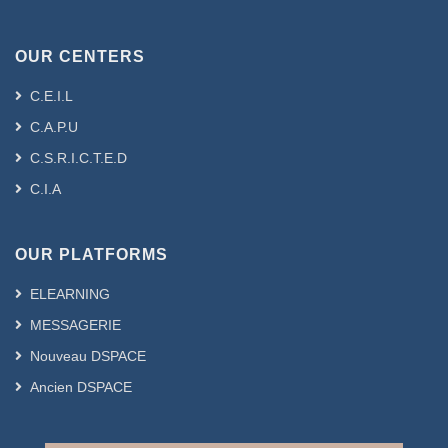
OUR CENTERS
C.E.I.L
C.A.P.U
C.S.R.I.C.T.E.D
C.I.A
OUR PLATFORMS
ELEARNING
MESSAGERIE
Nouveau DSPACE
Ancien DSPACE