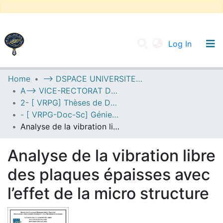
(current
Log In
UNIVERSITY OF D.L SIDI BEL ABBES
Home
--> DSPACE UNIVERSITE DJILALLI LIABES DE SIDI BEL ABBES
A--> VICE-RECTORAT DE LA POST-GRADUATION
Communities & Collections
2- [ VRPG] Thèses de Doctorat en Sciences
All of DSpace
- [ VRPG-Doc-Sc] Génie civil --- هندسة مدنية
Analyse de la vibration libre des plaques épaisses avec l’effet de la micro structure
Statistics
Analyse de la vibration libre
des plaques épaisses avec
l’effet de la micro structure