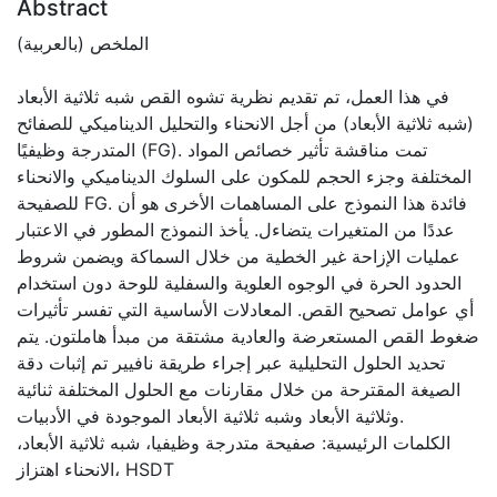
Abstract
الملخص (بالعربية)
في هذا العمل، تم تقديم نظرية تشوه القص شبه ثلاثية الأبعاد
(شبه ثلاثية الأبعاد) من أجل الانحناء والتحليل الديناميكي للصفائح
المتدرجة وظيفيًا (FG). تمت مناقشة تأثير خصائص المواد
المختلفة وجزء الحجم للمكون على السلوك الديناميكي والانحناء
للصفيحة FG. فائدة هذا النموذج على المساهمات الأخرى هو أن
عددًا من المتغيرات يتضاءل. يأخذ النموذج المطور في الاعتبار
عمليات الإزاحة غير الخطية من خلال السماكة ويضمن شروط
الحدود الحرة في الوجوه العلوية والسفلية للوحة دون استخدام
أي عوامل تصحيح القص. المعادلات الأساسية التي تفسر تأثيرات
ضغوط القص المستعرضة والعادية مشتقة من مبدأ هاملتون. يتم
تحديد الحلول التحليلية عبر إجراء طريقة نافيير تم إثبات دقة
الصيغة المقترحة من خلال مقارنات مع الحلول المختلفة ثنائية
وثلاثية الأبعاد وشبه ثلاثية الأبعاد الموجودة في الأدبيات.
الكلمات الرئيسية: صفيحة متدرجة وظيفيا، شبه ثلاثية الأبعاد،
الانحناء اهتزاز، HSDT