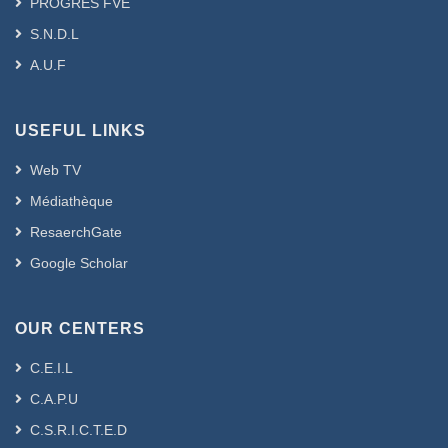
PROGRES FVE
S.N.D.L
A.U.F
USEFUL LINKS
Web TV
Médiathèque
ResaerchGate
Google Scholar
OUR CENTERS
C.E.I.L
C.A.P.U
C.S.R.I.C.T.E.D