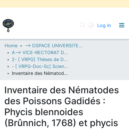
(current
Log In
UNIVERSITY OF D.L SIDI BEL ABBES
Home
--> DSPACE UNIVERSITE DJILALLI LIABES DE SIDI BEL ABBES
A--> VICE-RECTORAT DE LA POST-GRADUATION
Communities & Collections
2- [ VRPG] Thèses de Doctorat en Sciences
All of DSpace
- [ VRPG-Doc-Sc] Sciences de l'environnement --- علوم المحيط
Inventaire des Nématodes des Poissons Gadidés : Phycis blennoides (Brûnnich, 1768) et phycis phycis (Linné, 1758) du littoral oranais (ouest algérien)
Statistics
Inventaire des Nématodes
des Poissons Gadidés :
Phycis blennoides
(Brûnnich, 1768) et phycis