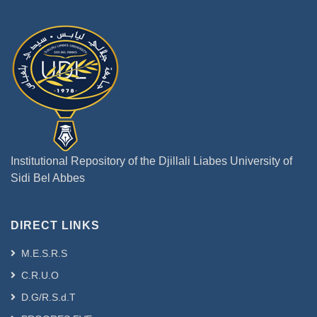
Institutional Repository of the Djillali Liabes University of
Sidi Bel Abbes
DIRECT LINKS
M.E.S.R.S
C.R.U.O
D.G/R.S.d.T