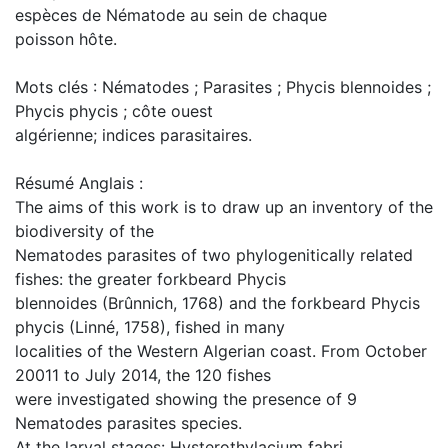
espèces de Nématode au sein de chaque
poisson hôte.
Mots clés : Nématodes ; Parasites ; Phycis blennoides ;
Phycis phycis ; côte ouest
algérienne; indices parasitaires.
Résumé Anglais :
The aims of this work is to draw up an inventory of the
biodiversity of the
Nematodes parasites of two phylogenitically related
fishes: the greater forkbeard Phycis
blennoides (Brûnnich, 1768) and the forkbeard Phycis
phycis (Linné, 1758), fished in many
localities of the Western Algerian coast. From October
20011 to July 2014, the 120 fishes
were investigated showing the presence of 9
Nematodes parasites species.
At the larval stages: Hysterothylacium fabri,