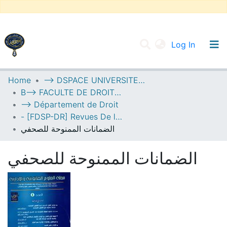
(current
Log In
UNIVERSITY OF D.L SIDI BEL ABBES
Home
--> DSPACE UNIVERSITE DJILALLI LIABES DE SIDI BEL ABBES
B--> FACULTE DE DROIT ET SCIENCES POLITIQUES
Communities & Collections
--> Département de Droit
All of DSpace
- [FDSP-DR] Revues De l'Université UDL-SBA
الضمانات الممنوحة للصحفي
Statistics
الضمانات الممنوحة للصحفي