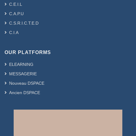
C.E.I.L
C.A.P.U
C.S.R.I.C.T.E.D
C.I.A
OUR PLATFORMS
ELEARNING
MESSAGERIE
Nouveau DSPACE
Ancien DSPACE