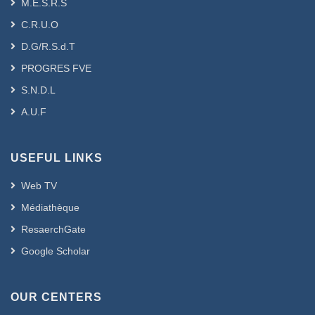
M.E.S.R.S
C.R.U.O
D.G/R.S.d.T
PROGRES FVE
S.N.D.L
A.U.F
USEFUL LINKS
Web TV
Médiathèque
ResaerchGate
Google Scholar
OUR CENTERS