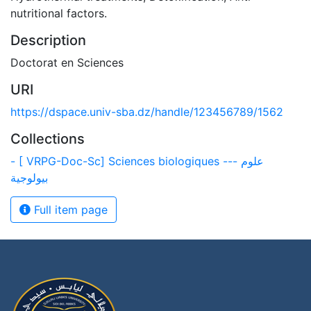
nutritional factors.
Description
Doctorat en Sciences
URI
https://dspace.univ-sba.dz/handle/123456789/1562
Collections
- [ VRPG-Doc-Sc] Sciences biologiques --- علوم
بيولوجية
Full item page