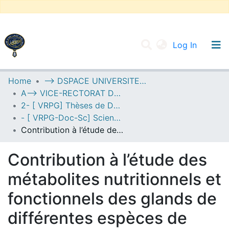
(current
Log In
UNIVERSITY OF D.L SIDI BEL ABBES
Home
--> DSPACE UNIVERSITE DJILALLI LIABES DE SIDI BEL ABBES
A--> VICE-RECTORAT DE LA POST-GRADUATION
Communities & Collections
2- [ VRPG] Thèses de Doctorat en Sciences
All of DSpace
- [ VRPG-Doc-Sc] Sciences biologiques --- علوم بيولوجية
Contribution à l’étude des métabolites nutritionnels et fonctionnels des glands de différentes espèces de chênes de la région de Tessala (Algérie).Mise au point de techniques de détoxification hydrothermique.
Statistics
Contribution à l’étude des
métabolites nutritionnels et
fonctionnels des glands de
différentes espèces de