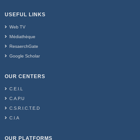
USEFUL LINKS
Web TV
Médiathèque
ResaerchGate
Google Scholar
OUR CENTERS
C.E.I.L
C.A.P.U
C.S.R.I.C.T.E.D
C.I.A
OUR PLATFORMS