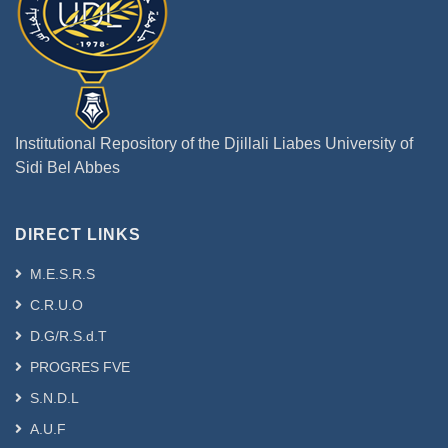
Institutional Repository of the Djillali Liabes University of
Sidi Bel Abbes
DIRECT LINKS
M.E.S.R.S
C.R.U.O
D.G/R.S.d.T
PROGRES FVE
S.N.D.L
A.U.F