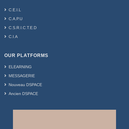
C.E.I.L
C.A.P.U
C.S.R.I.C.T.E.D
C.I.A
OUR PLATFORMS
ELEARNING
MESSAGERIE
Nouveau DSPACE
Ancien DSPACE