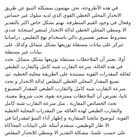
في هذه الأطروحة، نحن مهتمون بمشكلة التنبؤ عن طريق
الانحدار المحلي الخطي القوي الذي لديه سلوك غير حساس
وفعال في وجود القيم المتطرفة. نهتم بشكل خاص اكثر بالتقدير
الا وسطي المحلي الخطي لدالة الانحدار لمتغير استجابة عددي
مشروط بمتغير تفسيري دالي باستخدام نهج التقليص. دراساتنا
تتركز على بيانات مستقلة توزيعها بشكل متماثل وكذلك على
بيانات غير مستقلة.
أولا، نعتبر أن الملاحظات مستقلة توزيعها بشكل متماثل. نحدد
في هذه الحالة، سرعة التقارب شبه كامل والتقارب الطبعي
لعائلة المقدرات القوية مستندة على الطريقة محلية الخطية. ثم،
نصنع المقدار المحلي الخطي المقلص لدالة الانحدار و نحدد
سرعة التقارب شبه كامل والتقارب الطبعي للمقدار المصنوع.
ثانيا، نفترض أن الملاحظات ممتزجة بقوة، تحت شروط معينة،
نحدد الخصائص المقاربة ، مثل سرعة التقارب شبه كامل
والتقارب الطبعي لهذه العائلة من المقدرات المحلية الخطية
القوية. لتوضيح نتائجنا المتقاربة و إظهار أداء التنبؤ لمقدراتنا في
الا طار الوظيفي، سنقدم أمثلة على البيانات المحاكاة.
على حسب علمنا، مشكلة التقدير الا وسطي للانحدار المقلص