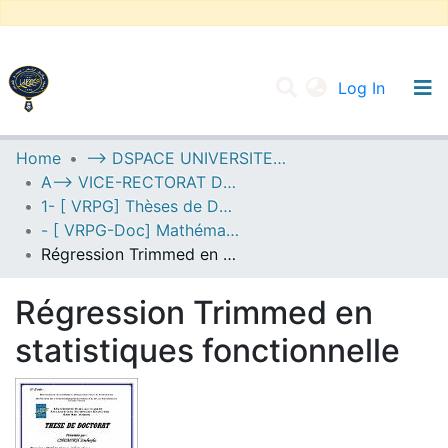
(current
Log In
UNIVERSITY OF D.L SIDI BEL ABBES
Home
--> DSPACE UNIVERSITE DJILALLI LIABES DE SIDI BEL ABBES
A--> VICE-RECTORAT DE LA POST-GRADUATION
Communities & Collections
1- [ VRPG] Thèses de Doctorat
All of DSpace
- [ VRPG-Doc] Mathématiques --- رياضيات
Régression Trimmed en statistiques fonctionnelle
Statistics
Régression Trimmed en
statistiques fonctionnelle