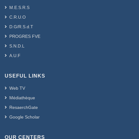
M.E.S.R.S
C.R.U.O
D.G/R.S.d.T
PROGRES FVE
S.N.D.L
A.U.F
USEFUL LINKS
Web TV
Médiathèque
ResaerchGate
Google Scholar
OUR CENTERS