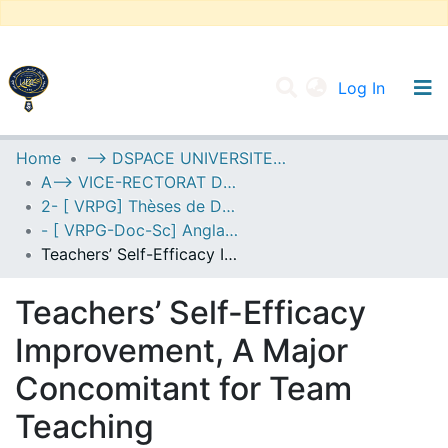
(current
Log In
UNIVERSITY OF D.L SIDI BEL ABBES
Home
--> DSPACE UNIVERSITE DJILALLI LIABES DE SIDI BEL ABBES
A--> VICE-RECTORAT DE LA POST-GRADUATION
Communities & Collections
2- [ VRPG] Thèses de Doctorat en Sciences
All of DSpace
- [ VRPG-Doc-Sc] Anglais --- إنجليزية
Teachers’ Self-Efficacy Improvement, A Major Concomitant for Team Teaching
Statistics
Teachers’ Self-Efficacy
Improvement, A Major
Concomitant for Team
Teaching