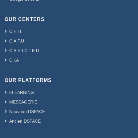
OUR CENTERS
C.E.I.L
C.A.P.U
C.S.R.I.C.T.E.D
C.I.A
OUR PLATFORMS
ELEARNING
MESSAGERIE
Nouveau DSPACE
Ancien DSPACE