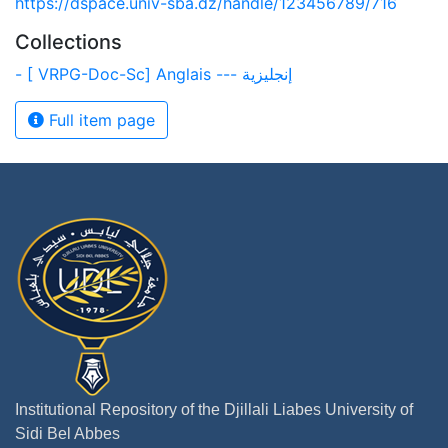
https://dspace.univ-sba.dz/handle/123456789/716
Collections
- [ VRPG-Doc-Sc] Anglais --- إنجليزية
Full item page
Institutional Repository of the Djillali Liabes University of
Sidi Bel Abbes