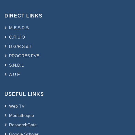
DIRECT LINKS
M.E.S.R.S
C.R.U.O
D.G/R.S.d.T
PROGRES FVE
S.N.D.L
A.U.F
USEFUL LINKS
Web TV
Médiathèque
ResaerchGate
Google Scholar