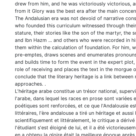
drew from him, and he was victoriously victorious, 
from it Glory was the best era after the main concer
The Andalusian era was not devoid of narrative const
who founded this curriculum witnessed through their
stature, their stories like the son of the martyr, the 
and Ibn Hazm ... and others who were recorded in h
them within the calculation of foundation. For him, 
pre-emptes, draws scenes and enumerates pronouns
and builds time to form the event in the expert plot
role of receiving and places the text in the morgue o
conclude that the literary heritage is a link betwee
approaches. .
L'héritage arabe constitue un trésor national, supervis
l'arabe, dans lequel les races en prose sont variées e
poétiques sont renforcées, et ce que l'Andalousie est
littéraires, l'ère andalouse a tiré un héritage et aussi
scientifiquement et littéralement, le critique a dérivé 
l'étudiant s'est éloigné de lui, et il a été victorieusem
en a obtenu la gloire était la meilleure époque après 