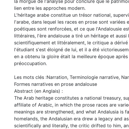
la morgue de l'analyse pour conclure que le patrimoin
lien entre les approches modern.
L'héritage arabe constitue un trésor national, supervis
l'arabe, dans lequel les races en prose sont variées e
poétiques sont renforcées, et ce que l'Andalousie est
littéraires, l'ère andalouse a tiré un héritage et aussi
scientifiquement et littéralement, le critique a dérivé 
l'étudiant s'est éloigné de lui, et il a été victorieusem
en a obtenu la gloire était la meilleure époque après 
préoccupation.
Les mots clés :Narration, Terminologie narrative, Na
Formes narratives en prose andalouse
Abstract (en Anglais) :
The Arab heritage constitutes a national treasury, s
affiliate of Arabic, in which the prose races are vari
meanings are strengthened, and what Andalusia is far
homelands, the Andalusian era drew a legacy and as
scientifically and literally, the critic drifted to him, 