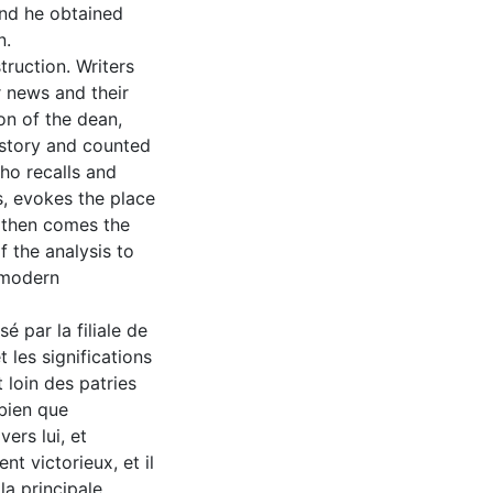
and he obtained
n.
ruction. Writers
 news and their
son of the dean,
istory and counted
who recalls and
, evokes the place
, then comes the
f the analysis to
n modern
é par la filiale de
t les significations
 loin des patries
 bien que
vers lui, et
ent victorieux, et il
la principale