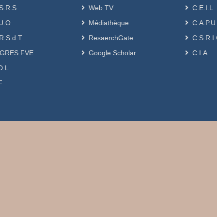
S.R.S
Web TV
C.E.I.L
U.O
Médiathèque
C.A.P.U
R.S.d.T
ResaerchGate
C.S.R.I
GRES FVE
Google Scholar
C.I.A
D.L
F