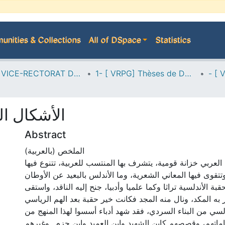
nities & Collections
All of DSpace
Statistics
A--> VICE-RECTORAT DE LA POST-GRADUATION
1- [ VRPG] Thèses de Doctorat
الأشكال ال
Abstract
الملخص (بالعربية)
العربي خزانة قومية، يتشرف بها المنتسب للعربية، تتنوع فيها
وتتقوى فيها المعاني الشعرية، وما الأندلس بالبعيد عن الأوطان
بة الأندلسية تراثا وكما علميا وأدبيا، جنح إليه الناقد، واستقى
 به المكد، ونال منه المجد فكانت خير حقبة بعد الهم الرياسي
لسي من البناء السردي، فقد شهد أدباء أسسوا لهذا المنهج من
ماتهم، وقصصهم كابن الشهيد وابن العميد وابن حزم...وغيرهم