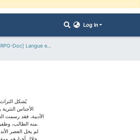
Log In
- [ VRPG-Doc] Langue et littérature arabe --- لغة وأدب عربي
يُشكل التراث 
الأجناس النثرية 
الأدبية، فقد رسمت الحق
منه الطالب، وظفر.
لم يخل العصر الأند
خلال أخبارهم ومقا