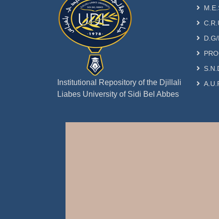
M.E.
C.R.
D.G/
PRO
S.N.
Institutional Repository of the Djillali
A.U.
Liabes University of Sidi Bel Abbes