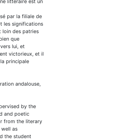
e littéraire est un
é par la filiale de
t les significations
 loin des patries
 bien que
vers lui, et
ent victorieux, et il
la principale
rration andalouse,
upervised by the
ed and poetic
 from the literary
 well as
and the student