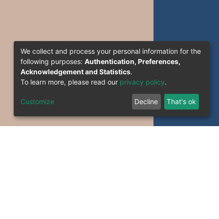
We collect and process your personal information for the
following purposes:
Authentication, Preferences,
Acknowledgement and Statistics
.
To learn more, please read our
privacy policy
.
Customize
Decline
That's ok