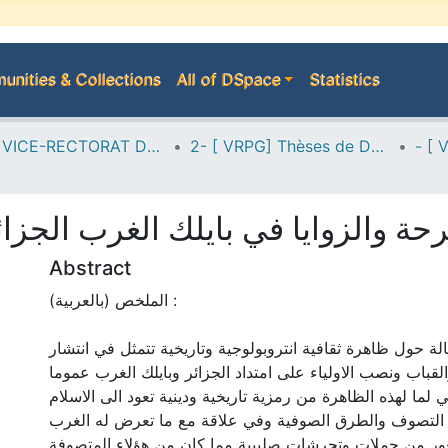
nities & Collections
All of DSpace
Statistics
A--> VICE-RECTORAT DE LA POST-GRADUATION
2- [ VRPG] Thèses de Doctorat en Sciences
حة والزوايا في بايلك الغرب الجزائ
Abstract
الملخص (بالعربية) :
لة حول ظاهرة ثقافية انتروبولوجية وتاريخية تتمثل في انتشار
القباب ونصب الاولياء على امتداد الجزائر وبايلك الغرب عموما
ي لما لهذه الظاهرة من رمزية تاريخية ودينية تعود الى الاسلام
لتصوف والطرق الصوفية وفي علاقة مع ما تعرض له الغرب
غور من حملات وتحرشات صليبية مما كان من هؤلاء المتصوفة