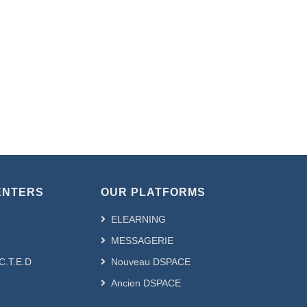
ENTERS
OUR PLATFORMS
ELEARNING
MESSAGERIE
.C.T.E.D
Nouveau DSPACE
Ancien DSPACE