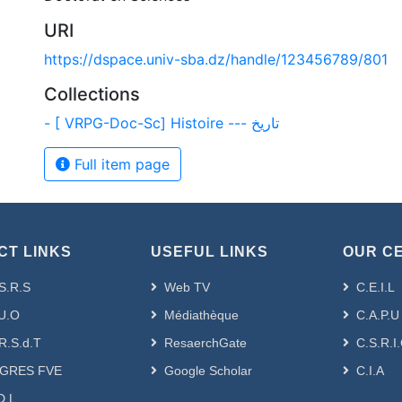
URI
https://dspace.univ-sba.dz/handle/123456789/801
Collections
- [ VRPG-Doc-Sc] Histoire --- تاريخ
Full item page
CT LINKS
USEFUL LINKS
OUR C
S.R.S
Web TV
C.E.I.L
U.O
Médiathèque
C.A.P.U
R.S.d.T
ResaerchGate
C.S.R.I
GRES FVE
Google Scholar
C.I.A
D.L