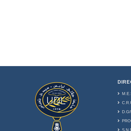
DIRE
M.E.
C.R.
D.G/
PRO
S.N.