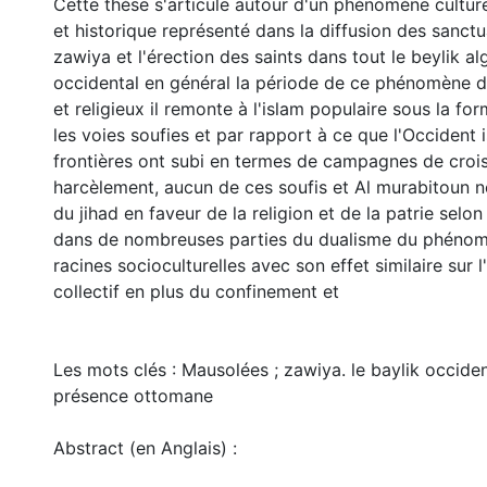
Cette thèse s'articule autour d'un phénomène cultur
et historique représenté dans la diffusion des sanctu
zawiya et l'érection des saints dans tout le beylik al
occidental en général la période de ce phénomène d'
et religieux il remonte à l'islam populaire sous la fo
les voies soufies et par rapport à ce que l'Occident 
frontières ont subi en termes de campagnes de croi
harcèlement, aucun de ces soufis et Al murabitoun n
du jihad en faveur de la religion et de la patrie selo
dans de nombreuses parties du dualisme du phénom
racines socioculturelles avec son effet similaire sur l
collectif en plus du confinement et
Les mots clés : Mausolées ; zawiya. le baylik occident
présence ottomane
Abstract (en Anglais) :