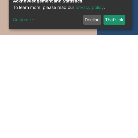
Acknowledgement and Statistics
.
To learn more, please read our
privacy policy
.
Customize
Decline
That's ok
formation System Section (S.I) -C.S.R.I.C.T.E.D