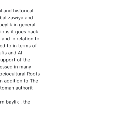
l and historical
ibal zawiya and
beylik in general
gious it goes back
 and in relation to
ed to in terms of
fis and Al
support of the
ressed in many
ociocultural Roots
in addition to The
ttoman authorit
n baylik . the