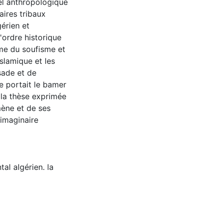
el anthropologique
aires tribaux
gérien et
ordre historique
rme du soufisme et
islamique et les
sade et de
e portait le bamer
n la thèse exprimée
ène et de ses
'imaginaire
al algérien. la