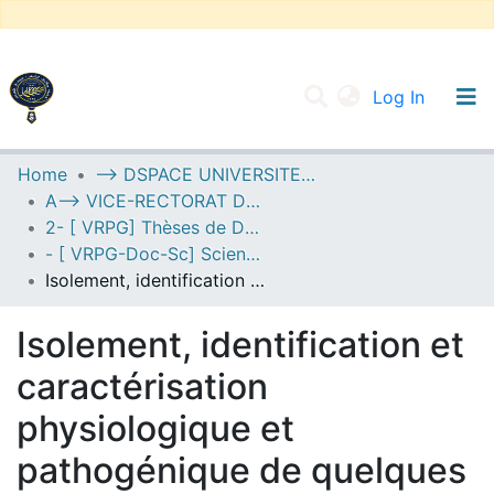
(current
Log In
UNIVERSITY OF D.L SIDI BEL ABBES
Home
--> DSPACE UNIVERSITE DJILALLI LIABES DE SIDI BEL ABBES
A--> VICE-RECTORAT DE LA POST-GRADUATION
Communities & Collections
2- [ VRPG] Thèses de Doctorat en Sciences
All of DSpace
- [ VRPG-Doc-Sc] Sciences biologiques --- علوم بيولوجية
Isolement, identification et caractérisation physiologique et pathogénique de quelques pathogènes de l’olivier (Olea europea L.)
Statistics
Isolement, identification et
caractérisation
physiologique et
pathogénique de quelques