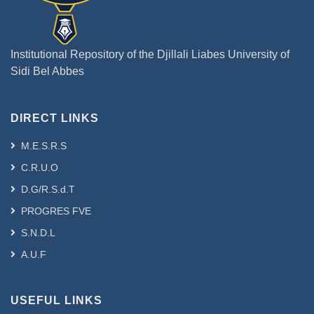
Institutional Repository of the Djillali Liabes University of
Sidi Bel Abbes
DIRECT LINKS
M.E.S.R.S
C.R.U.O
D.G/R.S.d.T
PROGRES FVE
S.N.D.L
A.U.F
USEFUL LINKS