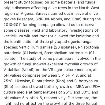
present study focused on some bacterial and fungal
origin diseases affecting olive trees in the North-West
region of Algeria. Surveys carried out in several olive
groves (Mascara, Sidi-Bel-Abbes, and Oran) during the
2010-2011 farming campaign allowed us to observe
some diseases. Field and laboratory investigations of
verticillium wilt and root rot allowed the isolation and
the identification of three phytopathogenic fungal
species: Verticillium dahliae (20 isolates), Rhizoctonia
bataticola (01 isolate), Stemphylium botryosum (01
isolate). The study of some parameters involved in the
growth of fungi showed excellent mycelial growth of
V. dahliae (Vdm9) on the V8 agar culture medium, at
pH values comprises between 5 < pH < 8, and at
25°C. Likewise, R. bataticola (Rbo) and S. botryosum
(Sbo) isolates showed better growth on MEA and PDA
culture media at temperatures of 25°C and 30°C and
pH values 5 < pH < 8, respectively. Furthermore, the
light had no effect on the growth of the three fungal