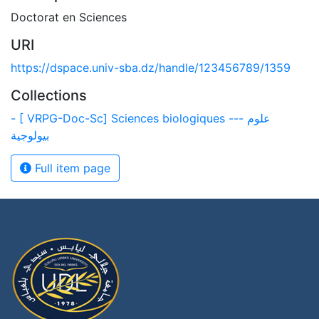
Doctorat en Sciences
URI
https://dspace.univ-sba.dz/handle/123456789/1359
Collections
- [ VRPG-Doc-Sc] Sciences biologiques --- علوم
بيولوجية
Full item page