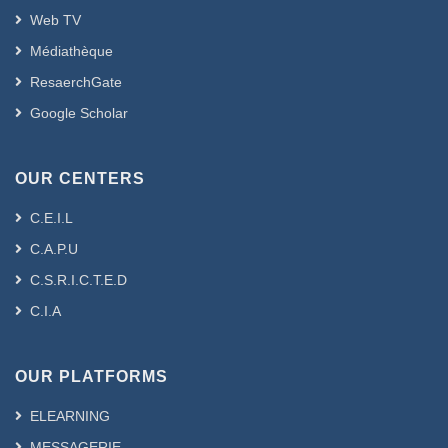
Web TV
Médiathèque
ResaerchGate
Google Scholar
OUR CENTERS
C.E.I.L
C.A.P.U
C.S.R.I.C.T.E.D
C.I.A
OUR PLATFORMS
ELEARNING
MESSAGERIE