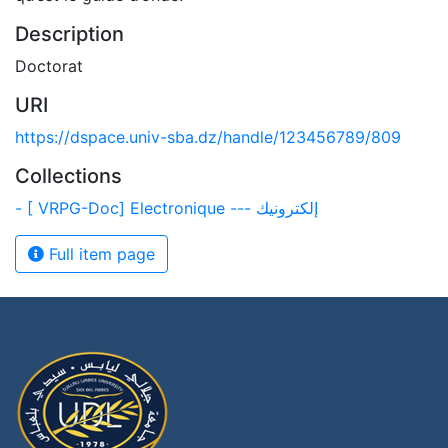
Description
Doctorat
URI
https://dspace.univ-sba.dz/handle/123456789/809
Collections
- [ VRPG-Doc] Electronique --- إلكترونيك
Full item page