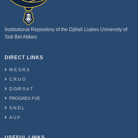
Institutional Repository of the Djillali Liabes University of
Sidi Bel Abbes
DIRECT LINKS
M.E.S.R.S
C.R.U.O
D.G/R.S.d.T
PROGRES FVE
S.N.D.L
A.U.F
USEFUL LINKS