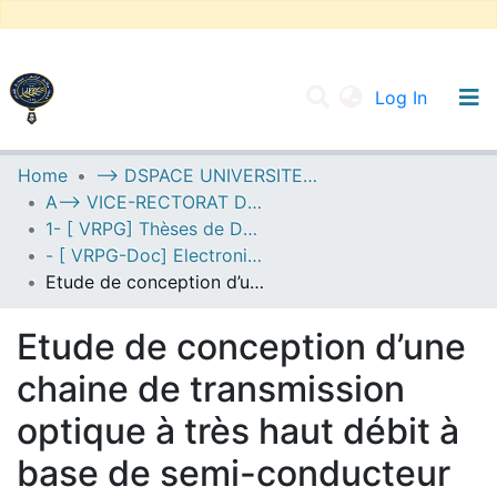
(current
Log In
UNIVERSITY OF D.L SIDI BEL ABBES
Home
--> DSPACE UNIVERSITE DJILALLI LIABES DE SIDI BEL ABBES
A--> VICE-RECTORAT DE LA POST-GRADUATION
Communities & Collections
1- [ VRPG] Thèses de Doctorat
All of DSpace
- [ VRPG-Doc] Electronique --- إلكترونيك
Etude de conception d’une chaine de transmission optique à très haut débit à base de semi-conducteur du type III-nitrures
Statistics
Etude de conception d’une
chaine de transmission
optique à très haut débit à
base de semi-conducteur