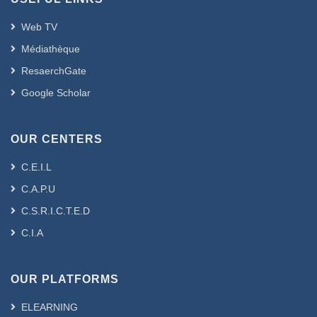
Web TV
Médiathèque
ResaerchGate
Google Scholar
OUR CENTERS
C.E.I.L
C.A.P.U
C.S.R.I.C.T.E.D
C.I.A
OUR PLATFORMS
ELEARNING